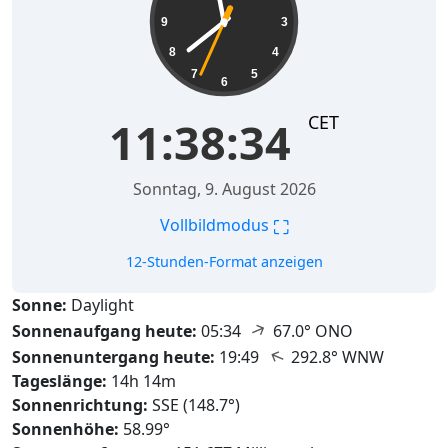
9
3
8
4
7
5
6
CET
11:38:35
Sonntag, 9. August 2026
⛶
Vollbildmodus
12-Stunden-Format anzeigen
Sonne:
Daylight
↑
Sonnenaufgang heute:
05:34
67.0° ONO
↑
Sonnenuntergang heute:
19:49
292.8° WNW
Tageslänge:
14h 14m
Sonnenrichtung:
SSE (148.7°)
Sonnenhöhe:
58.99°