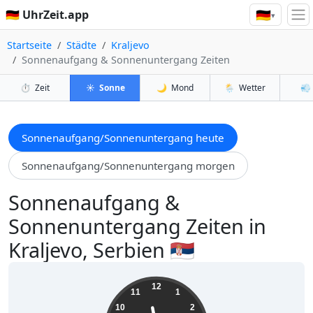
🇩🇪
🇩🇪 UhrZeit.app
▾
Startseite
Städte
Kraljevo
Sonnenaufgang & Sonnenuntergang Zeiten
⏱️
Zeit
☀️
Sonne
🌙
Mond
🌦️
Wetter
💨
Sonnenaufgang/Sonnenuntergang heute
Sonnenaufgang/Sonnenuntergang morgen
Sonnenaufgang &
Sonnenuntergang Zeiten in
Kraljevo, Serbien 🇷🇸
11:38:35
12
11
1
10
2