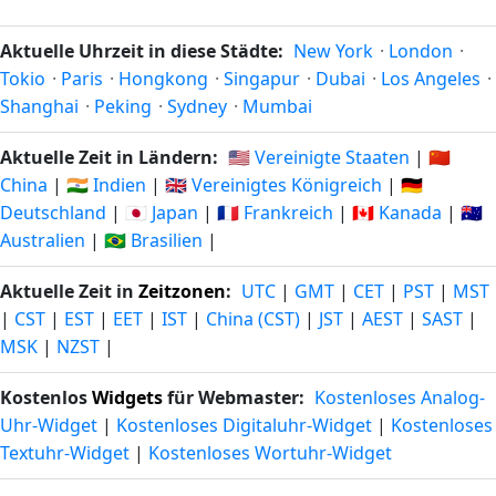
Aktuelle Uhrzeit in diese Städte:
New York
·
London
·
Tokio
·
Paris
·
Hongkong
·
Singapur
·
Dubai
·
Los Angeles
·
Shanghai
·
Peking
·
Sydney
·
Mumbai
Aktuelle Zeit in Ländern:
🇺🇸 Vereinigte Staaten
|
🇨🇳
China
|
🇮🇳 Indien
|
🇬🇧 Vereinigtes Königreich
|
🇩🇪
Deutschland
|
🇯🇵 Japan
|
🇫🇷 Frankreich
|
🇨🇦 Kanada
|
🇦🇺
Australien
|
🇧🇷 Brasilien
|
Aktuelle Zeit in
Zeitzonen
:
UTC
|
GMT
|
CET
|
PST
|
MST
|
CST
|
EST
|
EET
|
IST
|
China (CST)
|
JST
|
AEST
|
SAST
|
MSK
|
NZST
|
Kostenlos
Widgets
für Webmaster:
Kostenloses Analog-
Uhr-Widget
|
Kostenloses Digitaluhr-Widget
|
Kostenloses
Textuhr-Widget
|
Kostenloses Wortuhr-Widget