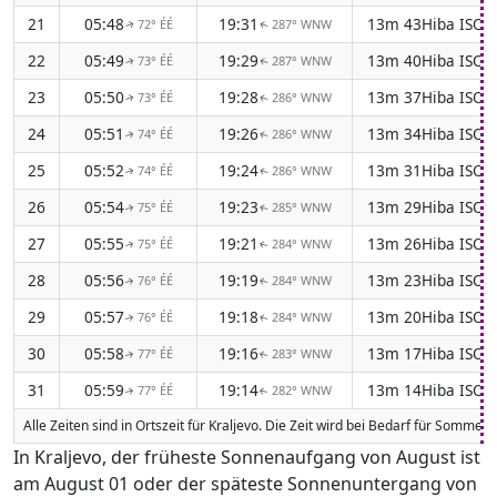
21
05:48
19:31
13m 43Hiba ISO s
72° ÉÉ
287° WNW
↑
↑
22
05:49
19:29
13m 40Hiba ISO s
73° ÉÉ
287° WNW
↑
↑
23
05:50
19:28
13m 37Hiba ISO s
73° ÉÉ
286° WNW
↑
↑
24
05:51
19:26
13m 34Hiba ISO s
74° ÉÉ
286° WNW
↑
↑
25
05:52
19:24
13m 31Hiba ISO s
74° ÉÉ
286° WNW
↑
↑
26
05:54
19:23
13m 29Hiba ISO s
75° ÉÉ
285° WNW
↑
↑
27
05:55
19:21
13m 26Hiba ISO s
75° ÉÉ
284° WNW
↑
↑
28
05:56
19:19
13m 23Hiba ISO s
76° ÉÉ
284° WNW
↑
↑
29
05:57
19:18
13m 20Hiba ISO s
76° ÉÉ
284° WNW
↑
↑
30
05:58
19:16
13m 17Hiba ISO s
77° ÉÉ
283° WNW
↑
↑
31
05:59
19:14
13m 14Hiba ISO s
77° ÉÉ
282° WNW
↑
↑
Alle Zeiten sind in Ortszeit für Kraljevo. Die Zeit wird bei Bedarf für Somme
In Kraljevo, der früheste Sonnenaufgang von August ist
am August 01 oder der späteste Sonnenuntergang von