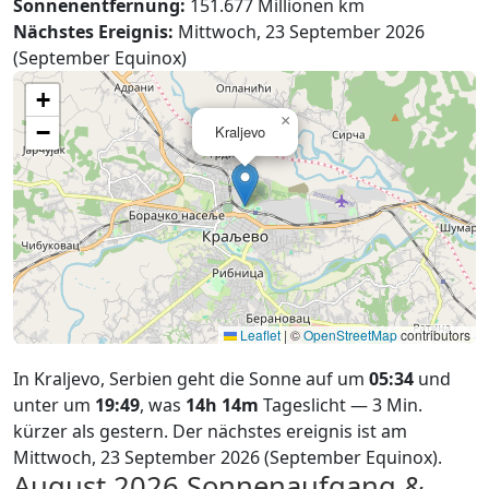
Sonnenentfernung:
151.677 Millionen km
Nächstes Ereignis:
Mittwoch, 23 September 2026
(September Equinox)
+
×
−
Kraljevo
Leaflet
|
©
OpenStreetMap
contributors
In Kraljevo, Serbien geht die Sonne auf um
05:34
und
unter um
19:49
, was
14h 14m
Tageslicht — 3 Min.
kürzer als gestern. Der nächstes ereignis ist am
Mittwoch, 23 September 2026 (September Equinox).
August 2026
Sonnenaufgang &