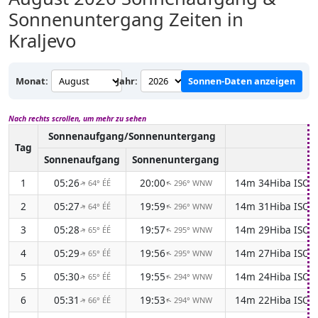
Sonnenuntergang Zeiten in
Kraljevo
Monat:
Jahr:
Sonnen-Daten anzeigen
Nach rechts scrollen, um mehr zu sehen
Sonnenaufgang/Sonnenuntergang
Tag
Sonnenaufgang
Sonnenuntergang
1
05:26
20:00
14m 34Hiba ISO s
64° ÉÉ
296° WNW
↑
↑
2
05:27
19:59
14m 31Hiba ISO s
64° ÉÉ
296° WNW
↑
↑
3
05:28
19:57
14m 29Hiba ISO s
65° ÉÉ
295° WNW
↑
↑
4
05:29
19:56
14m 27Hiba ISO s
65° ÉÉ
295° WNW
↑
↑
5
05:30
19:55
14m 24Hiba ISO s
65° ÉÉ
294° WNW
↑
↑
6
05:31
19:53
14m 22Hiba ISO s
66° ÉÉ
294° WNW
↑
↑