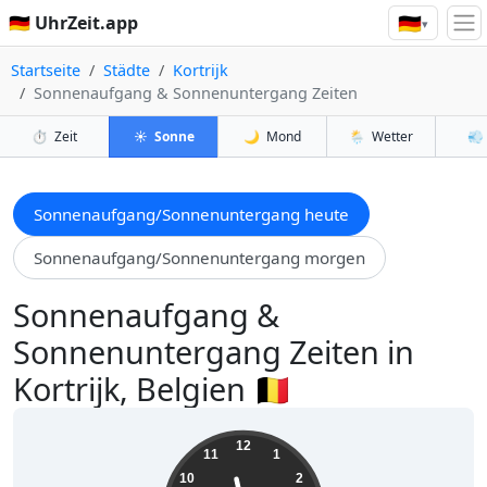
🇩🇪
🇩🇪 UhrZeit.app
▾
Startseite
Städte
Kortrijk
Sonnenaufgang & Sonnenuntergang Zeiten
⏱️
Zeit
☀️
Sonne
🌙
Mond
🌦️
Wetter
💨
Sonnenaufgang/Sonnenuntergang heute
Sonnenaufgang/Sonnenuntergang morgen
Sonnenaufgang &
Sonnenuntergang Zeiten in
Kortrijk, Belgien 🇧🇪
23:35:19
12
11
1
10
2