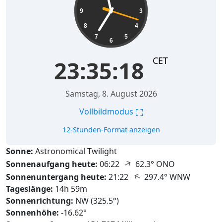
9
3
8
4
7
5
6
CET
23:35:19
Samstag, 8. August 2026
⛶
Vollbildmodus
12-Stunden-Format anzeigen
Sonne:
Astronomical Twilight
↑
Sonnenaufgang heute:
06:22
62.3° ONO
↑
Sonnenuntergang heute:
21:22
297.4° WNW
Tageslänge:
14h 59m
Sonnenrichtung:
NW (325.5°)
Sonnenhöhe:
-16.62°