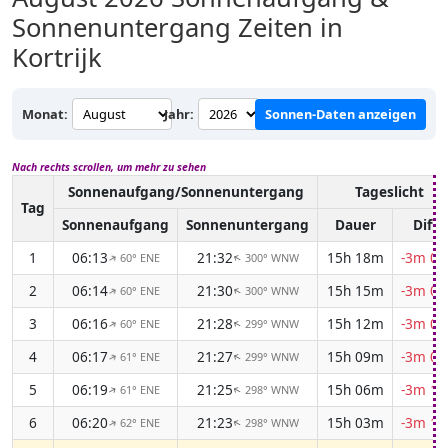
Sonnenuntergang Zeiten in
Kortrijk
Monat:
Jahr:
Sonnen-Daten anzeigen
Nach rechts scrollen, um mehr zu sehen
Sonnenaufgang/Sonnenuntergang
Tageslicht
Tag
Sonnenaufgang
Sonnenuntergang
Dauer
Diff.
1
06:13
21:32
15h 18m
-3m 01
60° ENE
300° WNW
↑
↑
2
06:14
21:30
15h 15m
-3m 04
60° ENE
300° WNW
↑
↑
3
06:16
21:28
15h 12m
-3m 06
60° ENE
299° WNW
↑
↑
4
06:17
21:27
15h 09m
-3m 08
61° ENE
299° WNW
↑
↑
5
06:19
21:25
15h 06m
-3m 10
61° ENE
298° WNW
↑
↑
6
06:20
21:23
15h 03m
-3m 12
62° ENE
298° WNW
↑
↑