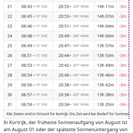
21
06:43
20:55
14h 11m
-3m 34
70° ENE
290° WNW
↑
↑
22
06:45
20:53
14h 07m
-3m 35
70° ENE
290° WNW
↑
↑
23
06:46
20:51
14h 04m
-3m 36
71° ENE
289° WNW
↑
↑
24
06:48
20:49
14h 00m
-3m 37
71° ENE
288° WNW
↑
↑
25
06:49
20:47
13h 57m
-3m 38
72° ENE
288° WNW
↑
↑
26
06:51
20:44
13h 53m
-3m 39
72° ENE
287° WNW
↑
↑
27
06:53
20:42
13h 49m
-3m 39
73° ENE
287° WNW
↑
↑
28
06:54
20:40
13h 46m
-3m 40
74° ENE
286° WNW
↑
↑
29
06:56
20:38
13h 42m
-3m 41
74° ENE
286° WNW
↑
↑
30
06:57
20:36
13h 38m
-3m 41
75° ENE
285° WNW
↑
↑
31
06:59
20:34
13h 35m
-3m 42
75° ENE
284° WNW
↑
↑
Alle Zeiten sind in Ortszeit für Kortrijk. Die Zeit wird bei Bedarf für Sommer
In Kortrijk, der früheste Sonnenaufgang von August ist
am August 01 oder der späteste Sonnenuntergang von