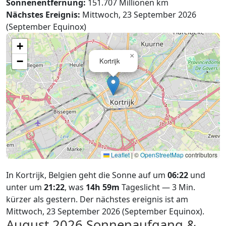
Sonnenentfernung:
151.707 Millionen km
Nächstes Ereignis:
Mittwoch, 23 September 2026
(September Equinox)
+
×
−
Kortrijk
Leaflet
|
©
OpenStreetMap
contributors
In Kortrijk, Belgien geht die Sonne auf um
06:22
und
unter um
21:22
, was
14h 59m
Tageslicht — 3 Min.
kürzer als gestern. Der nächstes ereignis ist am
Mittwoch, 23 September 2026 (September Equinox).
August 2026
Sonnenaufgang &