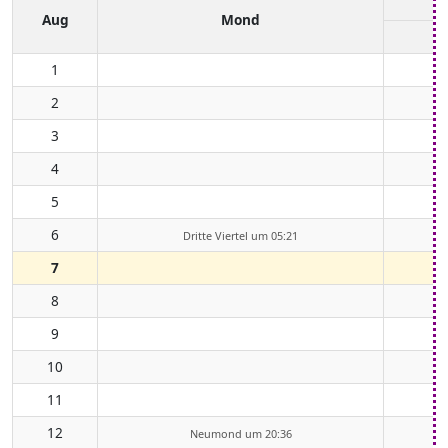
Aug
Mond
1
2
3
4
5
6
Dritte Viertel um 05:21
7
8
9
10
11
12
Neumond um 20:36