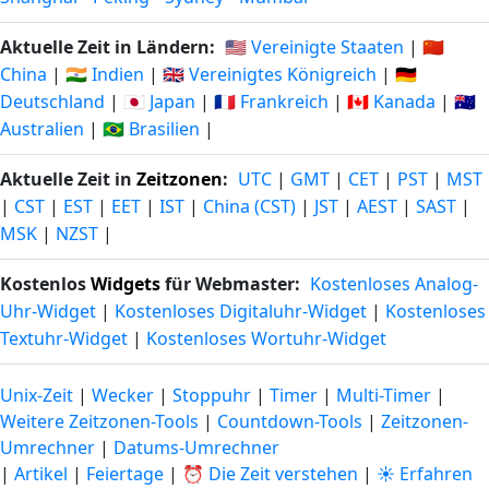
Aktuelle Zeit in Ländern:
🇺🇸 Vereinigte Staaten
|
🇨🇳
China
|
🇮🇳 Indien
|
🇬🇧 Vereinigtes Königreich
|
🇩🇪
Deutschland
|
🇯🇵 Japan
|
🇫🇷 Frankreich
|
🇨🇦 Kanada
|
🇦🇺
Australien
|
🇧🇷 Brasilien
|
Aktuelle Zeit in
Zeitzonen
:
UTC
|
GMT
|
CET
|
PST
|
MST
|
CST
|
EST
|
EET
|
IST
|
China (CST)
|
JST
|
AEST
|
SAST
|
MSK
|
NZST
|
Kostenlos
Widgets
für Webmaster:
Kostenloses Analog-
Uhr-Widget
|
Kostenloses Digitaluhr-Widget
|
Kostenloses
Textuhr-Widget
|
Kostenloses Wortuhr-Widget
Unix-Zeit
|
Wecker
|
Stoppuhr
|
Timer
|
Multi-Timer
|
Weitere Zeitzonen-Tools
|
Countdown-Tools
|
Zeitzonen-
Umrechner
|
Datums-Umrechner
|
Artikel
|
Feiertage
|
⏰ Die Zeit verstehen
|
☀️ Erfahren