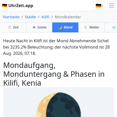
🇩🇪
🇩🇪 UhrZeit.app
▾
Startseite
Städte
Kilifi
Mondkalender
⏱️
Zeit
☀️
Sonne
🌙
Mond
🌦️
Wetter
💨
Heute Nacht in Kilifi ist der Mond Abnehmende Sichel
bei 3235.2% Beleuchtung; der nächste Vollmond ist 28
Aug. 2026, 07:18.
Mondaufgang,
Monduntergang & Phasen in
Kilifi, Kenia
🌘