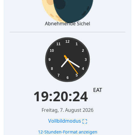
Abnehmende Sichel
19:20:25
12
11
1
10
2
9
3
8
4
7
5
6
EAT
19:20:25
Freitag, 7. August 2026
⛶
Vollbildmodus
12-Stunden-Format anzeigen