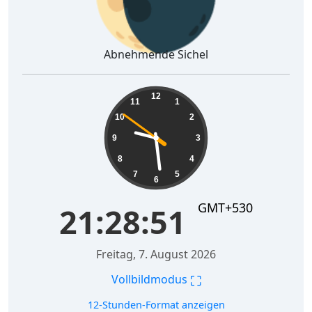
Abnehmende Sichel
21:28:51
12
11
1
10
2
9
3
8
4
7
5
6
GMT+530
21:28:51
Freitag, 7. August 2026
⛶
Vollbildmodus
12-Stunden-Format anzeigen