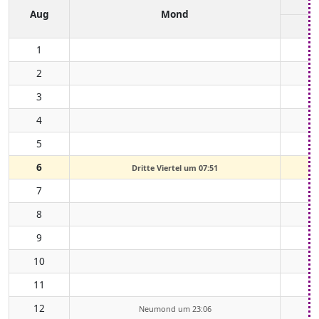
Aug
Mond
1
2
3
4
5
6
Dritte Viertel um 07:51
7
8
9
10
11
12
Neumond um 23:06