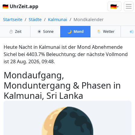
🇩🇪
🇩🇪 UhrZeit.app
▾
Startseite
Städte
Kalmunai
Mondkalender
⏱️
Zeit
☀️
Sonne
🌙
Mond
🌦️
Wetter
💨
Heute Nacht in Kalmunai ist der Mond Abnehmende
Sichel bei 4403.7% Beleuchtung; der nächste Vollmond
ist 28 Aug. 2026, 09:48.
Mondaufgang,
Monduntergang & Phasen in
Kalmunai, Sri Lanka
🌘