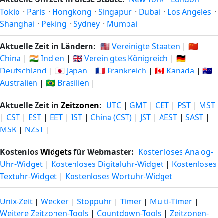
Tokio
·
Paris
·
Hongkong
·
Singapur
·
Dubai
·
Los Angeles
·
Shanghai
·
Peking
·
Sydney
·
Mumbai
Aktuelle Zeit in Ländern:
🇺🇸 Vereinigte Staaten
|
🇨🇳
China
|
🇮🇳 Indien
|
🇬🇧 Vereinigtes Königreich
|
🇩🇪
Deutschland
|
🇯🇵 Japan
|
🇫🇷 Frankreich
|
🇨🇦 Kanada
|
🇦🇺
Australien
|
🇧🇷 Brasilien
|
Aktuelle Zeit in
Zeitzonen
:
UTC
|
GMT
|
CET
|
PST
|
MST
|
CST
|
EST
|
EET
|
IST
|
China (CST)
|
JST
|
AEST
|
SAST
|
MSK
|
NZST
|
Kostenlos
Widgets
für Webmaster:
Kostenloses Analog-
Uhr-Widget
|
Kostenloses Digitaluhr-Widget
|
Kostenloses
Textuhr-Widget
|
Kostenloses Wortuhr-Widget
Unix-Zeit
|
Wecker
|
Stoppuhr
|
Timer
|
Multi-Timer
|
Weitere Zeitzonen-Tools
|
Countdown-Tools
|
Zeitzonen-