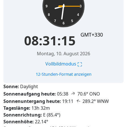
9
3
8
4
7
5
6
GMT+330
08:31:16
Montag, 10. August 2026
⛶
Vollbildmodus
12-Stunden-Format anzeigen
Sonne:
Daylight
↑
Sonnenaufgang heute:
05:38
70.6° ONO
↑
Sonnenuntergang heute:
19:11
289.2° WNW
Tageslänge:
13h 32m
Sonnenrichtung:
E (85.4°)
Sonnenhöhe:
22.14°