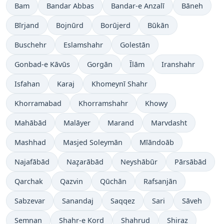
Bam
Bandar Abbas
Bandar-e Anzalī
Bāneh
Bīrjand
Bojnūrd
Borūjerd
Būkān
Buschehr
Eslamshahr
Golestān
Gonbad-e Kāvūs
Gorgān
Īlām
Iranshahr
Isfahan
Karaj
Khomeynī Shahr
Khorramabad
Khorramshahr
Khowy
Mahābād
Malāyer
Marand
Marvdasht
Mashhad
Masjed Soleymān
Mīāndoāb
Najafābād
Naz̧arābād
Neyshābūr
Pārsābād
Qarchak
Qazvin
Qūchān
Rafsanjān
Sabzevar
Sanandaj
Saqqez
Sari
Sāveh
Semnan
Shahr-e Kord
Shahrud
Shiraz