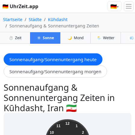
🇩🇪
🇩🇪 UhrZeit.app
▾
Startseite
Städte
Kūhdasht
Sonnenaufgang & Sonnenuntergang Zeiten
⏱️
Zeit
☀️
Sonne
🌙
Mond
🌦️
Wetter
💨
Sonnenaufgang/Sonnenuntergang heute
Sonnenaufgang/Sonnenuntergang morgen
Sonnenaufgang &
Sonnenuntergang Zeiten in
Kūhdasht, Iran 🇮🇷
08:31:16
12
11
1
10
2