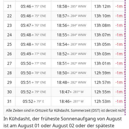
21
05:46
18:58
13h 12m
-1m 52
75° ENE
285° WNW
↑
↑
22
05:46
18:57
13h 10m
-1m 53
75° ENE
284° WNW
↑
↑
23
05:47
18:56
13h 08m
-1m 54
76° ENE
284° WNW
↑
↑
24
05:48
18:55
13h 07m
-1m 54
76° ENE
284° WNW
↑
↑
25
05:48
18:54
13h 05m
-1m 55
76° ENE
283° WNW
↑
↑
26
05:49
18:52
13h 03m
-1m 55
77° ENE
283° WNW
↑
↑
27
05:50
18:51
13h 01m
-1m 56
77° ENE
282° WNW
↑
↑
28
05:50
18:50
12h 59m
-1m 57
78° ENE
282° WNW
↑
↑
29
05:51
18:48
12h 57m
-1m 57
78° ENE
282° WNW
↑
↑
30
05:52
18:47
12h 55m
-1m 57
79° ENE
281° W
↑
↑
31
05:52
18:46
12h 53m
-1m 58
79° E
281° W
↑
↑
Alle Zeiten sind in Ortszeit für Kūhdasht. Sommerzeit (DST) ist derzeit nicht 
In Kūhdasht, der früheste Sonnenaufgang von August
ist am August 01 oder August 02 oder der späteste