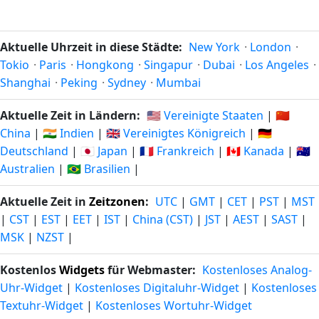
Aktuelle Uhrzeit in diese Städte:
New York
·
London
·
Tokio
·
Paris
·
Hongkong
·
Singapur
·
Dubai
·
Los Angeles
·
Shanghai
·
Peking
·
Sydney
·
Mumbai
Aktuelle Zeit in Ländern:
🇺🇸 Vereinigte Staaten
|
🇨🇳
China
|
🇮🇳 Indien
|
🇬🇧 Vereinigtes Königreich
|
🇩🇪
Deutschland
|
🇯🇵 Japan
|
🇫🇷 Frankreich
|
🇨🇦 Kanada
|
🇦🇺
Australien
|
🇧🇷 Brasilien
|
Aktuelle Zeit in
Zeitzonen
:
UTC
|
GMT
|
CET
|
PST
|
MST
|
CST
|
EST
|
EET
|
IST
|
China (CST)
|
JST
|
AEST
|
SAST
|
MSK
|
NZST
|
Kostenlos
Widgets
für Webmaster:
Kostenloses Analog-
Uhr-Widget
|
Kostenloses Digitaluhr-Widget
|
Kostenloses
Textuhr-Widget
|
Kostenloses Wortuhr-Widget