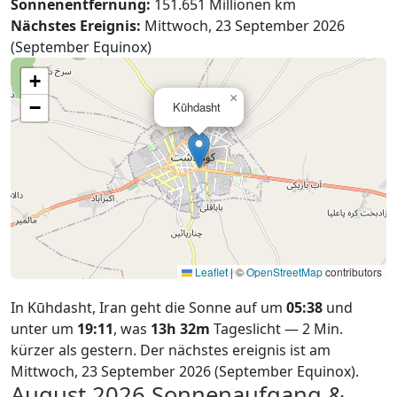
Sonnenentfernung:
151.651 Millionen km
Nächstes Ereignis:
Mittwoch, 23 September 2026
(September Equinox)
+
×
−
Kūhdasht
Leaflet
|
©
OpenStreetMap
contributors
In Kūhdasht, Iran geht die Sonne auf um
05:38
und
unter um
19:11
, was
13h 32m
Tageslicht — 2 Min.
kürzer als gestern. Der nächstes ereignis ist am
Mittwoch, 23 September 2026 (September Equinox).
August 2026
Sonnenaufgang &