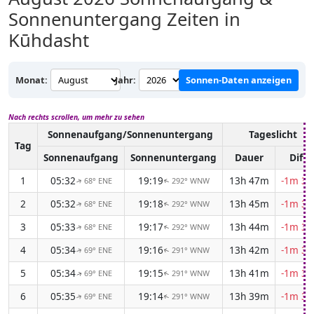
Sonnenuntergang Zeiten in
Kūhdasht
Monat:
Jahr:
Sonnen-Daten anzeigen
Nach rechts scrollen, um mehr zu sehen
Sonnenaufgang/Sonnenuntergang
Tageslicht
Tag
Sonnenaufgang
Sonnenuntergang
Dauer
Diff.
1
05:32
19:19
13h 47m
-1m 31
68° ENE
292° WNW
↑
↑
2
05:32
19:18
13h 45m
-1m 33
68° ENE
292° WNW
↑
↑
3
05:33
19:17
13h 44m
-1m 34
68° ENE
292° WNW
↑
↑
4
05:34
19:16
13h 42m
-1m 35
69° ENE
291° WNW
↑
↑
5
05:34
19:15
13h 41m
-1m 37
69° ENE
291° WNW
↑
↑
6
05:35
19:14
13h 39m
-1m 38
69° ENE
291° WNW
↑
↑