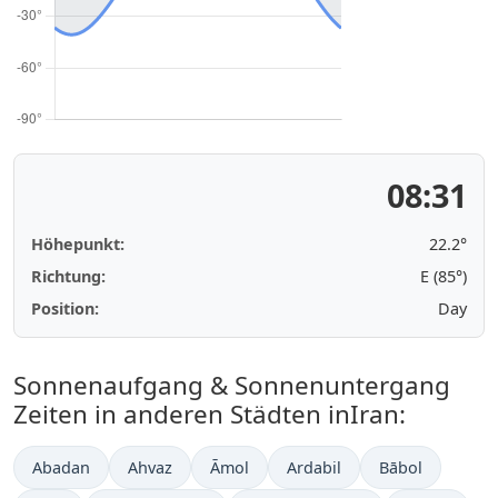
08:31
Höhepunkt:
22.2°
Richtung:
E (85°)
Position:
Day
Sonnenaufgang & Sonnenuntergang
Zeiten in anderen Städten inIran:
Abadan
Ahvaz
Āmol
Ardabil
Bābol