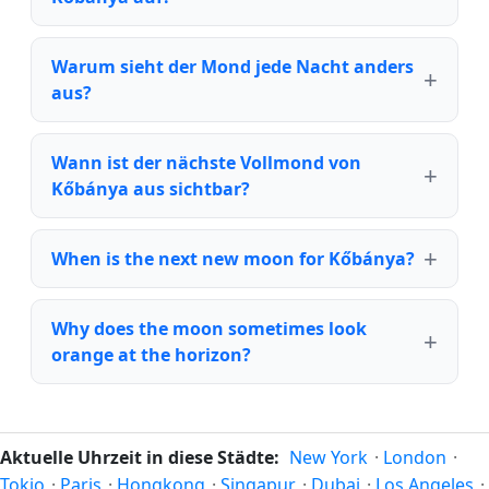
Warum sieht der Mond jede Nacht anders
aus?
Wann ist der nächste Vollmond von
Kőbánya aus sichtbar?
When is the next new moon for Kőbánya?
Why does the moon sometimes look
orange at the horizon?
Aktuelle Uhrzeit in diese Städte:
New York
·
London
·
Tokio
·
Paris
·
Hongkong
·
Singapur
·
Dubai
·
Los Angeles
·