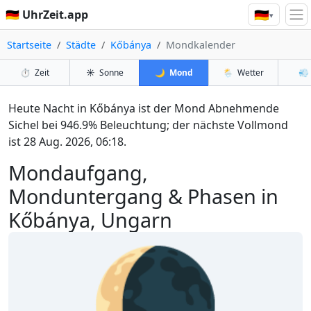
🇩🇪
🇩🇪 UhrZeit.app
▾
Startseite
Städte
Kőbánya
Mondkalender
⏱️
Zeit
☀️
Sonne
🌙
Mond
🌦️
Wetter
💨
Heute Nacht in Kőbánya ist der Mond Abnehmende
Sichel bei 946.9% Beleuchtung; der nächste Vollmond
ist 28 Aug. 2026, 06:18.
Mondaufgang,
Monduntergang & Phasen in
Kőbánya, Ungarn
🌘