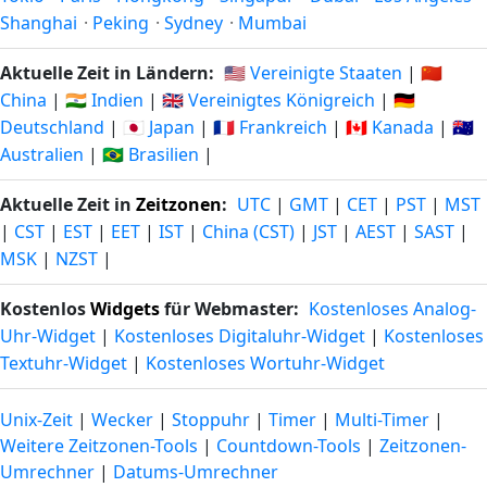
Shanghai
·
Peking
·
Sydney
·
Mumbai
Aktuelle Zeit in Ländern:
🇺🇸 Vereinigte Staaten
|
🇨🇳
China
|
🇮🇳 Indien
|
🇬🇧 Vereinigtes Königreich
|
🇩🇪
Deutschland
|
🇯🇵 Japan
|
🇫🇷 Frankreich
|
🇨🇦 Kanada
|
🇦🇺
Australien
|
🇧🇷 Brasilien
|
Aktuelle Zeit in
Zeitzonen
:
UTC
|
GMT
|
CET
|
PST
|
MST
|
CST
|
EST
|
EET
|
IST
|
China (CST)
|
JST
|
AEST
|
SAST
|
MSK
|
NZST
|
Kostenlos
Widgets
für Webmaster:
Kostenloses Analog-
Uhr-Widget
|
Kostenloses Digitaluhr-Widget
|
Kostenloses
Textuhr-Widget
|
Kostenloses Wortuhr-Widget
Unix-Zeit
|
Wecker
|
Stoppuhr
|
Timer
|
Multi-Timer
|
Weitere Zeitzonen-Tools
|
Countdown-Tools
|
Zeitzonen-
Umrechner
|
Datums-Umrechner