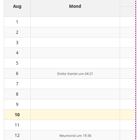
Aug
Mond
1
2
3
4
5
6
Dritte Viertel um 04:21
7
8
9
10
11
12
Neumond um 19:36