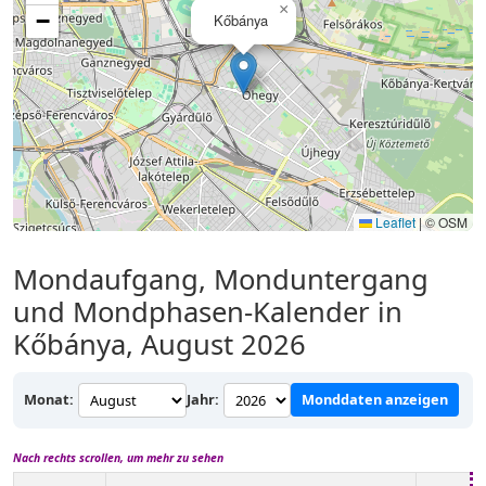
×
−
Kőbánya
Leaflet
|
© OSM
Mondaufgang, Monduntergang
und Mondphasen-Kalender in
Kőbánya, August 2026
Monat:
Jahr:
Monddaten anzeigen
Nach rechts scrollen, um mehr zu sehen