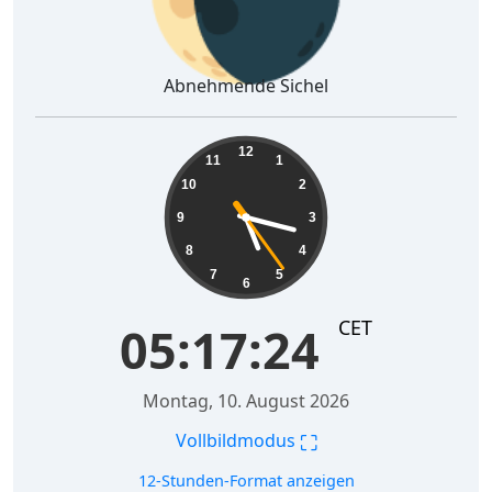
Abnehmende Sichel
05:17:25
12
11
1
10
2
9
3
8
4
7
5
6
CET
05:17:25
Montag, 10. August 2026
⛶
Vollbildmodus
12-Stunden-Format anzeigen