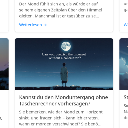
un
Der Mond fühlt sich an, als würde er auf
ga
seinem eigenen Zeitplan über den Himmel
gleiten. Manchmal ist er tagsüber zu se...
Weiterlesen
→
We
Kannst du den Monduntergang ohne
S
Taschenrechner vorhersagen?
Si
Na
Sie bemerken, wie der Mond zum Horizont
de
h,
sinkt, und fragen sich – kann ich erraten,
wann er morgen verschwindet? Sie benö...