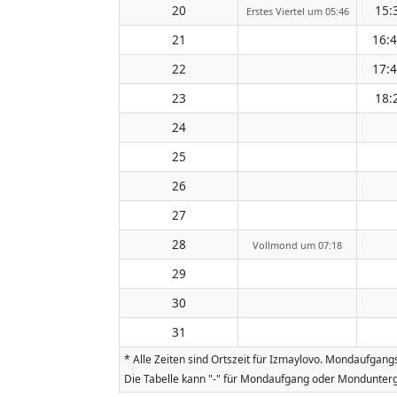
20
15:
Erstes Viertel um 05:46
21
16:
22
17:
23
18:
24
25
26
27
28
Vollmond um 07:18
29
30
31
* Alle Zeiten sind Ortszeit für Izmaylovo. Mondaufgan
Die Tabelle kann "-" für Mondaufgang oder Mondunterg