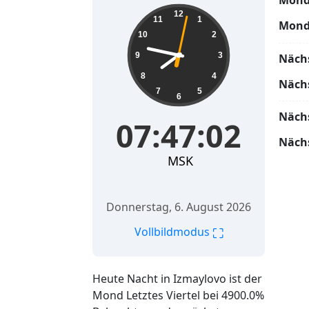
Mond
07:47:03
12
11
1
Mond
10
2
9
3
Näch
8
4
Näch
7
5
6
Näch
07:47:03
Näch
MSK
Donnerstag, 6. August 2026
⛶
Vollbildmodus
Heute Nacht in Izmaylovo ist der
Mond Letztes Viertel bei 4900.0%