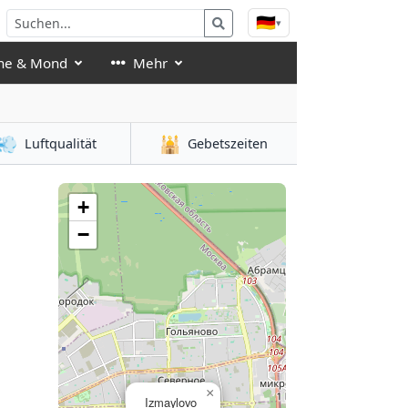
🇩🇪
▾
ne & Mond
Mehr
💨
🕌
Luftqualität
Gebetszeiten
+
−
×
Izmaylovo