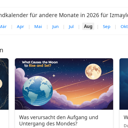
dkalender für andere Monate in 2026 für Izmayl
Mär
|
Apr
|
Mai
|
Jun
|
Jul
|
Aug
|
Sep
|
Okt
n
Was verursacht den Aufgang und
W
Untergang des Mondes?
Du