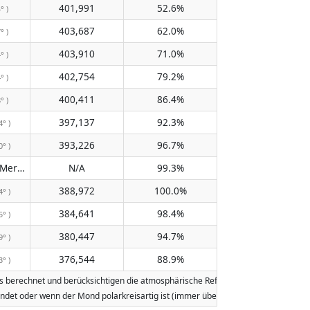
401,991
52.6%
° )
403,687
62.0%
° )
403,910
71.0%
° )
402,754
79.2%
° )
400,411
86.4%
° )
397,137
92.3%
4° )
393,226
96.7%
0° )
Passiert den Meridian nicht
N/A
99.3%
( N/A )
388,972
100.0%
4° )
384,641
98.4%
5° )
380,447
94.7%
9° )
376,544
88.9%
3° )
erechnet und berücksichtigen die atmosphärische Refraktion der Erde. Daten ba
tfindet oder wenn der Mond polarkreisartig ist (immer über oder immer unter 