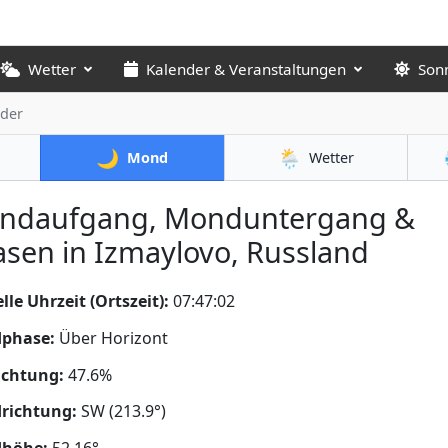
Wetter
Kalender & Veranstaltungen
Son
der
🌙
🌦️
Mond
Wetter
ndaufgang, Monduntergang &
sen in Izmaylovo, Russland
lle Uhrzeit (Ortszeit):
07:47:03
phase:
Über Horizont
uchtung:
47.6%
richtung:
SW (213.9°)