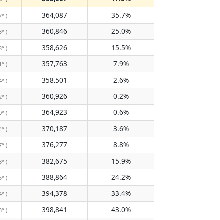
364,087
35.7%
7° )
360,846
25.0%
3° )
358,626
15.5%
8° )
357,763
7.9%
1° )
358,501
2.6%
4° )
360,926
0.2%
2° )
364,923
0.6%
0° )
370,187
3.6%
4° )
376,277
8.8%
7° )
382,675
15.9%
3° )
388,864
24.2%
5° )
394,378
33.4%
4° )
398,841
43.0%
3° )