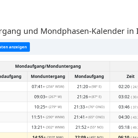
gang und Mondphasen-Kalender in I
ten anzeigen
Mondaufgang/Monduntergang
daufgang
Monduntergang
Mondaufgang
Zeit
07:41
21:20
02:20
(256° WSW)
(98° E)
( 24.
↑
↑
09:03
21:26
03:02
(267° W)
(87° E)
( 30.
↑
↑
10:25
21:33
03:46
(279° W)
(76° ONO)
( 37.
↑
↑
11:51
21:41
04:30
(290° WNW)
(65° ONO)
( 43.
↑
↑
13:21
21:52
05:18
(302° WNW)
(55° NO)
↑
↑
( 49.
14:55
22:09
06:10
(312° NW)
(45° NO)
↑
↑
( 54.