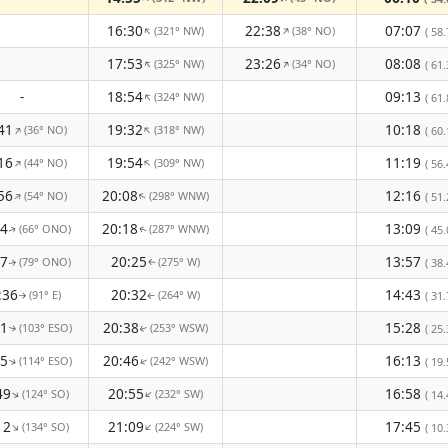
16:30
22:38
07:07
(321° NW)
(38° NO)
↑
↑
( 58.
17:53
23:26
08:08
(325° NW)
(34° NO)
↑
↑
( 61.
-
18:54
09:13
(324° NW)
↑
( 61.
41
19:32
10:18
(36° NO)
(318° NW)
↑
↑
( 60.
16
19:54
11:19
(44° NO)
(309° NW)
↑
↑
( 56.
56
20:08
12:16
(54° NO)
(298° WNW)
↑
↑
( 51.
34
20:18
13:09
(66° ONO)
(287° WNW)
( 45.
↑
↑
07
20:25
13:57
(79° ONO)
(275° W)
( 38.
↑
↑
:36
20:32
14:43
(91° E)
(264° W)
( 31.
↑
↑
01
20:38
15:28
(103° ESO)
(253° WSW)
( 25.
↑
↑
25
20:46
16:13
(114° ESO)
(242° WSW)
↑
( 19.
↑
49
20:55
16:58
(124° SO)
(232° SW)
↑
↑
( 14.
12
21:09
17:45
(134° SO)
(224° SW)
↑
↑
( 10.