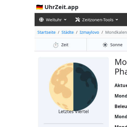
🇩🇪 UhrZeit.app
Weltuhr
Zeitzonen-Tools
Startseite
Städte
Izmaylovo
Mondkalen
⏱️
☀️
Zeit
Sonne
🌗
Mo
Pha
Aktue
Mond
Bele
Letztes Viertel
Mond