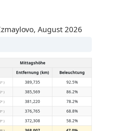
zmaylovo, August 2026
Mittagshöhe
Entfernung (km)
Beleuchtung
389,735
92.5%
5° )
385,569
86.2%
6° )
381,220
78.2%
0° )
376,765
68.8%
3° )
372,308
58.2%
3° )
368,007
47.0%
6° )