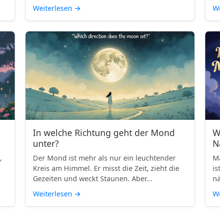
Weiterlesen
→
We
In welche Richtung geht der Mond
W
unter?
N
,
Der Mond ist mehr als nur ein leuchtender
Ma
Kreis am Himmel. Er misst die Zeit, zieht die
is
Gezeiten und weckt Staunen. Aber...
nä
Weiterlesen
→
We