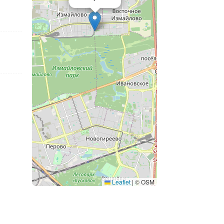
Leaflet
|
© OSM