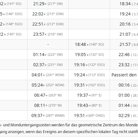
32
21:29
18:34
(141° SO)
(217° SW)
↑
↑
( 7.4
45
22:02
19:24
(146° SSO)
(213° SSW)
↑
↑
( 5.7
42
22:51
20:16
(148° SSO)
(212° SSW)
↑
↑
( 5.4
22
23:57
21:07
(145° SO)
(216° SW)
↑
↑
( 6.4
-
18:48
21:57
(140° SO)
↑
( 8.8
01:14
19:05
22:46
(222° SW)
(132° SO)
↑
↑
( 12.
02:37
19:16
23:32
(231° SW)
(122° ESO)
↑
↑
( 17.
04:01
19:24
(241° WSW)
(112° ESO)
↑
↑
05:24
19:31
00:16
(252° WSW)
(102° ESO)
( 22.
↑
↑
06:47
19:37
01:00
(263° W)
(91° E)
( 28.
↑
↑
08:11
19:43
01:44
(275° W)
(80° E)
( 34.
↑
↑
09:37
19:51
02:29
(287° WNW)
(69° ONO)
( 41.
↑
↑
gs- und Monduntergangszeiten werden für das geometrische Zentrum des Mondes b
ang anzeigen, wenn das Ereignis an diesem spezifischen lokalen Tag nicht stat