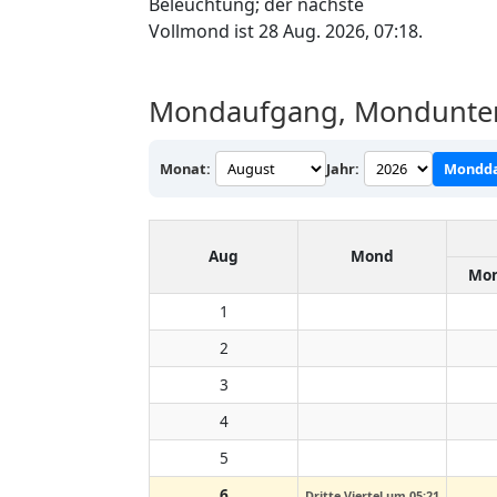
Beleuchtung; der nächste
Vollmond ist 28 Aug. 2026, 07:18.
Mondaufgang, Mondunter
Monat:
Jahr:
Mondda
Aug
Mond
Mon
1
2
3
4
5
6
Dritte Viertel um 05:21