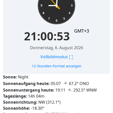
9
3
8
4
7
5
6
GMT+3
21:00:55
Donnerstag, 6. August 2026
⛶
Vollbildmodus
12-Stunden-Format anzeigen
Sonne:
Night
↑
Sonnenaufgang heute:
05:07
67.2° ONO
↑
Sonnenuntergang heute:
19:11
292.5° WNW
Tageslänge:
14h 04m
Sonnenrichtung:
NW (312.1°)
Sonnenhöhe:
-18.30°