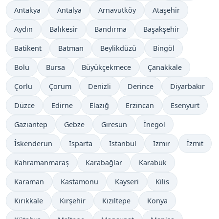
Antakya
Antalya
Arnavutköy
Ataşehir
Aydın
Balıkesir
Bandırma
Başakşehir
Batikent
Batman
Beylikdüzü
Bingöl
Bolu
Bursa
Büyükçekmece
Çanakkale
Çorlu
Çorum
Denizli
Derince
Diyarbakır
Düzce
Edirne
Elazığ
Erzincan
Esenyurt
Gaziantep
Gebze
Giresun
İnegol
İskenderun
Isparta
Istanbul
Izmir
İzmit
Kahramanmaraş
Karabağlar
Karabük
Karaman
Kastamonu
Kayseri
Kilis
Kırıkkale
Kırşehir
Kızıltepe
Konya