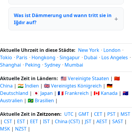
Was ist Dämmerung und wann tritt sie in
Iğdır auf?
Aktuelle Uhrzeit in diese Städte:
New York
·
London
·
Tokio
·
Paris
·
Hongkong
·
Singapur
·
Dubai
·
Los Angeles
·
Shanghai
·
Peking
·
Sydney
·
Mumbai
Aktuelle Zeit in Ländern:
🇺🇸 Vereinigte Staaten
|
🇨🇳
China
|
🇮🇳 Indien
|
🇬🇧 Vereinigtes Königreich
|
🇩🇪
Deutschland
|
🇯🇵 Japan
|
🇫🇷 Frankreich
|
🇨🇦 Kanada
|
🇦🇺
Australien
|
🇧🇷 Brasilien
|
Aktuelle Zeit in
Zeitzonen
:
UTC
|
GMT
|
CET
|
PST
|
MST
|
CST
|
EST
|
EET
|
IST
|
China (CST)
|
JST
|
AEST
|
SAST
|
MSK
|
NZST
|