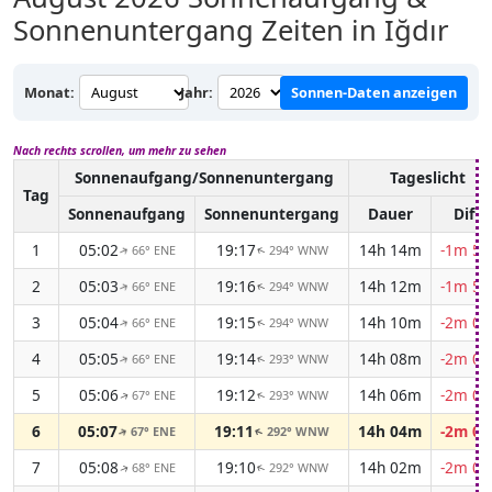
Sonnenuntergang Zeiten in Iğdır
Monat:
Jahr:
Sonnen-Daten anzeigen
Nach rechts scrollen, um mehr zu sehen
Sonnenaufgang/Sonnenuntergang
Tageslicht
Tag
Sonnenaufgang
Sonnenuntergang
Dauer
Diff.
1
05:02
19:17
14h 14m
-1m 57
66° ENE
294° WNW
↑
↑
2
05:03
19:16
14h 12m
-1m 59
66° ENE
294° WNW
↑
↑
3
05:04
19:15
14h 10m
-2m 00
66° ENE
294° WNW
↑
↑
4
05:05
19:14
14h 08m
-2m 02
66° ENE
293° WNW
↑
↑
5
05:06
19:12
14h 06m
-2m 04
67° ENE
293° WNW
↑
↑
6
05:07
19:11
14h 04m
-2m 05
67° ENE
292° WNW
↑
↑
7
05:08
19:10
14h 02m
-2m 07
68° ENE
292° WNW
↑
↑