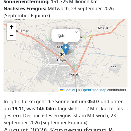
Sonnenentfernung:
151.725 Millionen km
Nächstes Ereignis:
Mittwoch, 23 September 2026
(September Equinox)
+
×
−
Iğdır
Leaflet
|
©
OpenStreetMap
contributors
In Iğdır, Türkei geht die Sonne auf um
05:07
und unter
um
19:11
, was
14h 04m
Tageslicht — 2 Min. kürzer als
gestern. Der nächstes ereignis ist am Mittwoch, 23
September 2026 (September Equinox).
August 2026
Sonnenaufgang &