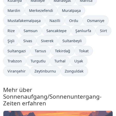
Kütahya
Maltepe
Manavgat
Manisa
Mardin
Merkezefendi
Muratpaşa
Mustafakemalpaşa
Nazilli
Ordu
Osmaniye
Rize
Samsun
Sancaktepe
Şanlıurfa
Siirt
Şişli
Sivas
Siverek
Sultanbeyli
Sultangazi
Tarsus
Tekirdağ
Tokat
Trabzon
Turgutlu
Turhal
Uşak
Viranşehir
Zeytinburnu
Zonguldak
Mehr über
Sonnenaufgang/Sonnenuntergang-
Zeiten erfahren