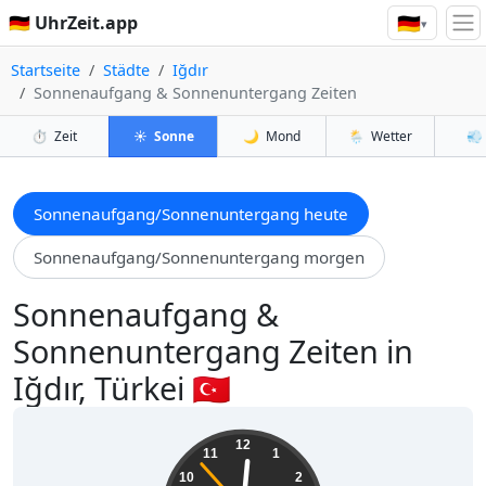
🇩🇪
🇩🇪 UhrZeit.app
▾
Startseite
Städte
Iğdır
Sonnenaufgang & Sonnenuntergang Zeiten
⏱️
Zeit
☀️
Sonne
🌙
Mond
🌦️
Wetter
💨
Sonnenaufgang/Sonnenuntergang heute
Sonnenaufgang/Sonnenuntergang morgen
Sonnenaufgang &
Sonnenuntergang Zeiten in
Iğdır, Türkei 🇹🇷
21:00:55
12
11
1
10
2