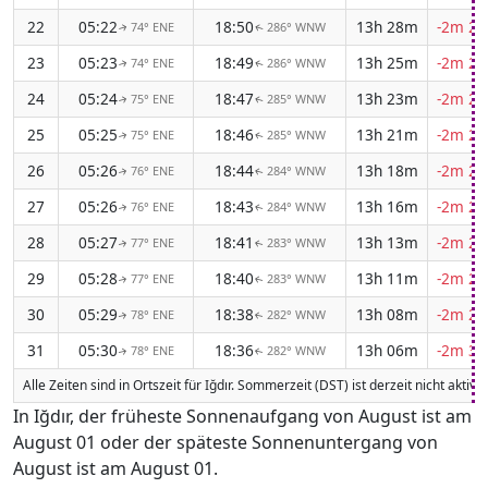
22
05:22
18:50
13h 28m
-2m 24
74° ENE
286° WNW
↑
↑
23
05:23
18:49
13h 25m
-2m 24
74° ENE
286° WNW
↑
↑
24
05:24
18:47
13h 23m
-2m 25
75° ENE
285° WNW
↑
↑
25
05:25
18:46
13h 21m
-2m 26
75° ENE
285° WNW
↑
↑
26
05:26
18:44
13h 18m
-2m 27
76° ENE
284° WNW
↑
↑
27
05:26
18:43
13h 16m
-2m 27
76° ENE
284° WNW
↑
↑
28
05:27
18:41
13h 13m
-2m 28
77° ENE
283° WNW
↑
↑
29
05:28
18:40
13h 11m
-2m 28
77° ENE
283° WNW
↑
↑
30
05:29
18:38
13h 08m
-2m 29
78° ENE
282° WNW
↑
↑
31
05:30
18:36
13h 06m
-2m 30
78° ENE
282° WNW
↑
↑
Alle Zeiten sind in Ortszeit für Iğdır. Sommerzeit (DST) ist derzeit nicht aktiv
In Iğdır, der früheste Sonnenaufgang von August ist am
August 01 oder der späteste Sonnenuntergang von
August ist am August 01.