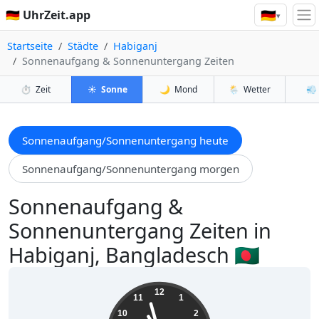
🇩🇪
🇩🇪 UhrZeit.app
▾
Startseite
Städte
Habiganj
Sonnenaufgang & Sonnenuntergang Zeiten
⏱️
Zeit
☀️
Sonne
🌙
Mond
🌦️
Wetter
💨
Sonnenaufgang/Sonnenuntergang heute
Sonnenaufgang/Sonnenuntergang morgen
Sonnenaufgang &
Sonnenuntergang Zeiten in
Habiganj, Bangladesch 🇧🇩
10:57:26
12
11
1
10
2