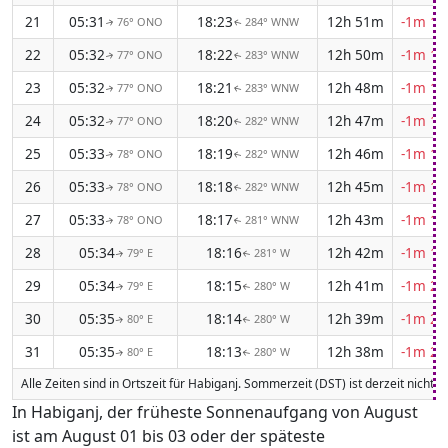
21
05:31
18:23
12h 51m
-1m 16
76° ONO
284° WNW
↑
↑
22
05:32
18:22
12h 50m
-1m 17
77° ONO
283° WNW
↑
↑
23
05:32
18:21
12h 48m
-1m 17
77° ONO
283° WNW
↑
↑
24
05:32
18:20
12h 47m
-1m 18
77° ONO
282° WNW
↑
↑
25
05:33
18:19
12h 46m
-1m 18
78° ONO
282° WNW
↑
↑
26
05:33
18:18
12h 45m
-1m 19
78° ONO
282° WNW
↑
↑
27
05:33
18:17
12h 43m
-1m 19
78° ONO
281° WNW
↑
↑
28
05:34
18:16
12h 42m
-1m 19
79° E
281° W
↑
↑
29
05:34
18:15
12h 41m
-1m 20
79° E
280° W
↑
↑
30
05:35
18:14
12h 39m
-1m 20
80° E
280° W
↑
↑
31
05:35
18:13
12h 38m
-1m 20
80° E
280° W
↑
↑
Alle Zeiten sind in Ortszeit für Habiganj. Sommerzeit (DST) ist derzeit nicht 
In Habiganj, der früheste Sonnenaufgang von August
ist am August 01 bis 03 oder der späteste