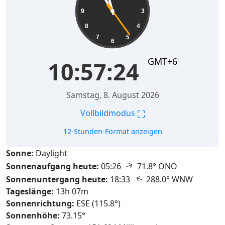
9
3
8
4
7
5
6
GMT+6
10:57:26
Samstag, 8. August 2026
⛶
Vollbildmodus
12-Stunden-Format anzeigen
Sonne:
Daylight
↑
Sonnenaufgang heute:
05:26
71.8° ONO
↑
Sonnenuntergang heute:
18:33
288.0° WNW
Tageslänge:
13h 07m
Sonnenrichtung:
ESE (115.8°)
Sonnenhöhe:
73.15°