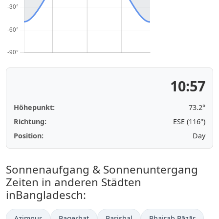
10:57
Höhepunkt:
73.2°
Richtung:
ESE (116°)
Position:
Day
Sonnenaufgang & Sonnenuntergang
Zeiten in anderen Städten
inBangladesch:
Azimpur
Bagerhat
Barishal
Bhairab Bāzār