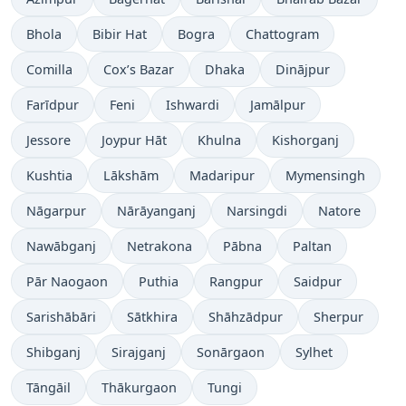
Bhola
Bibir Hat
Bogra
Chattogram
Comilla
Cox’s Bazar
Dhaka
Dinājpur
Farīdpur
Feni
Ishwardi
Jamālpur
Jessore
Joypur Hāt
Khulna
Kishorganj
Kushtia
Lākshām
Madaripur
Mymensingh
Nāgarpur
Nārāyanganj
Narsingdi
Natore
Nawābganj
Netrakona
Pābna
Paltan
Pār Naogaon
Puthia
Rangpur
Saidpur
Sarishābāri
Sātkhira
Shāhzādpur
Sherpur
Shibganj
Sirajganj
Sonārgaon
Sylhet
Tāngāil
Thākurgaon
Tungi