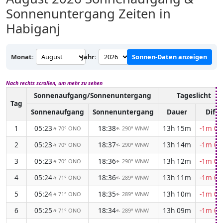
Sonnenuntergang Zeiten in
Habiganj
Monat:
Jahr:
Sonnen-Daten anzeigen
Nach rechts scrollen, um mehr zu sehen
Sonnenaufgang/Sonnenuntergang
Tageslicht
Tag
Sonnenaufgang
Sonnenuntergang
Dauer
Diff.
1
05:23
18:38
13h 15m
-1m 01
70° ONO
290° WNW
↑
↑
2
05:23
18:37
13h 14m
-1m 02
70° ONO
290° WNW
↑
↑
3
05:23
18:36
13h 12m
-1m 03
70° ONO
290° WNW
↑
↑
4
05:24
18:36
13h 11m
-1m 04
71° ONO
289° WNW
↑
↑
5
05:24
18:35
13h 10m
-1m 05
71° ONO
289° WNW
↑
↑
6
05:25
18:34
13h 09m
-1m 06
71° ONO
289° WNW
↑
↑