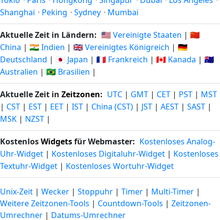
Tokio
·
Paris
·
Hongkong
·
Singapur
·
Dubai
·
Los Angeles
·
Shanghai
·
Peking
·
Sydney
·
Mumbai
Aktuelle Zeit in Ländern:
🇺🇸 Vereinigte Staaten
|
🇨🇳
China
|
🇮🇳 Indien
|
🇬🇧 Vereinigtes Königreich
|
🇩🇪
Deutschland
|
🇯🇵 Japan
|
🇫🇷 Frankreich
|
🇨🇦 Kanada
|
🇦🇺
Australien
|
🇧🇷 Brasilien
|
Aktuelle Zeit in
Zeitzonen
:
UTC
|
GMT
|
CET
|
PST
|
MST
|
CST
|
EST
|
EET
|
IST
|
China (CST)
|
JST
|
AEST
|
SAST
|
MSK
|
NZST
|
Kostenlos
Widgets
für Webmaster:
Kostenloses Analog-
Uhr-Widget
|
Kostenloses Digitaluhr-Widget
|
Kostenloses
Textuhr-Widget
|
Kostenloses Wortuhr-Widget
Unix-Zeit
|
Wecker
|
Stoppuhr
|
Timer
|
Multi-Timer
|
Weitere Zeitzonen-Tools
|
Countdown-Tools
|
Zeitzonen-
Umrechner
|
Datums-Umrechner