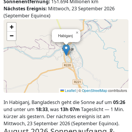
Sonnenentfernung:
151.694 Millionen km
Nächstes Ereignis:
Mittwoch, 23 September 2026
(September Equinox)
+
×
−
Habiganj
Leaflet
|
©
OpenStreetMap
contributors
In Habiganj, Bangladesch geht die Sonne auf um
05:26
und unter um
18:33
, was
13h 07m
Tageslicht — 1 Min.
kürzer als gestern. Der nächstes ereignis ist am
Mittwoch, 23 September 2026 (September Equinox).
August 2026
Sonnenaufgang &