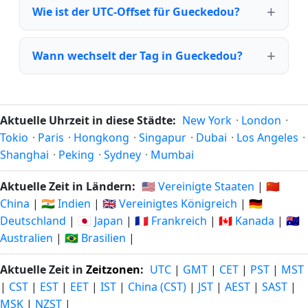
Wie ist der UTC-Offset für Gueckedou?
Wann wechselt der Tag in Gueckedou?
Aktuelle Uhrzeit in diese Städte:
New York
·
London
·
Tokio
·
Paris
·
Hongkong
·
Singapur
·
Dubai
·
Los Angeles
·
Shanghai
·
Peking
·
Sydney
·
Mumbai
Aktuelle Zeit in Ländern:
🇺🇸 Vereinigte Staaten
|
🇨🇳
China
|
🇮🇳 Indien
|
🇬🇧 Vereinigtes Königreich
|
🇩🇪
Deutschland
|
🇯🇵 Japan
|
🇫🇷 Frankreich
|
🇨🇦 Kanada
|
🇦🇺
Australien
|
🇧🇷 Brasilien
|
Aktuelle Zeit in
Zeitzonen
:
UTC
|
GMT
|
CET
|
PST
|
MST
|
CST
|
EST
|
EET
|
IST
|
China (CST)
|
JST
|
AEST
|
SAST
|
MSK
|
NZST
|