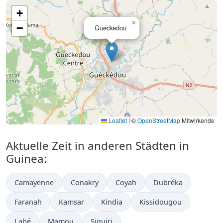
+
×
−
Gueckedou
Leaflet
|
©
OpenStreetMap
Mitwirkende
Aktuelle Zeit in anderen Städten in
Guinea:
Camayenne
Conakry
Coyah
Dubréka
Faranah
Kamsar
Kindia
Kissidougou
Labé
Mamou
Siguiri