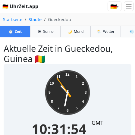
🇩🇪
🇩🇪 UhrZeit.app
▾
Startseite
Städte
Gueckedou
⏱️
Zeit
☀️
Sonne
🌙
Mond
🌦️
Wetter
💨
Aktuelle Zeit in Gueckedou,
Guinea 🇬🇳
10:31:54
12
11
1
10
2
9
3
8
4
7
5
6
GMT
10:31:54