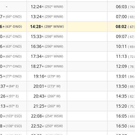
-
12:24
06:03
(292° WNW)
( 74.
↑
37
13:24
07:00
(66° ONO)
(296° WNW)
( 69.
↑
↑
6
14:28
08:02
(63° ONO)
(298° WNW)
↑
( 67.
↑
40
15:33
09:07
(62° ONO)
(298° WNW)
↑
↑
( 67.
46
16:36
10:11
(63° ONO)
(296° WNW)
( 69.
↑
↑
50
17:34
11:13
(66° ONO)
(291° WNW)
( 72.
↑
↑
50
18:27
12:09
(71° ONO)
(286° WNW)
( 78.
↑
↑
45
19:16
13:01
(77° ONO)
(279° W)
( 84.
↑
↑
:37
20:01
13:50
(84° E)
(273° W)
( 88.
↑
↑
:26
20:43
14:35
(91° E)
(266° W)
( 82.
↑
↑
:13
21:25
15:20
(97° E)
(260° W)
( 75.
↑
↑
00
22:08
16:05
(103° ESO)
(254° WSW)
( 69.
↑
↑
48
22:52
16:50
(108° ESO)
(250° WSW)
( 64.
↑
↑