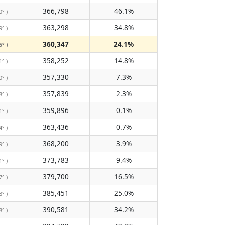
366,798
46.1%
0° )
363,298
34.8%
9° )
360,347
24.1%
5° )
358,252
14.8%
1° )
357,330
7.3%
0° )
357,839
2.3%
8° )
359,896
0.1%
1° )
363,436
0.7%
4° )
368,200
3.9%
9° )
373,783
9.4%
1° )
379,700
16.5%
7° )
385,451
25.0%
8° )
390,581
34.2%
8° )