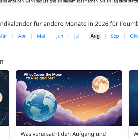
ang anzeigen, wenn das Ereignis an diesem spezifischen lokalen Tag nicht stat
ndkalender für andere Monate in 2026 für Foumb
Mär
|
Apr
|
Mai
|
Jun
|
Jul
|
Aug
|
Sep
|
Okt
n
Was verursacht den Aufgang und
W