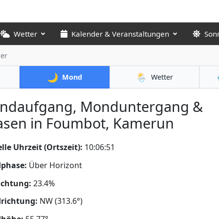
Wetter
Kalender & Veranstaltungen
Son
er
🌙
🌦️
Mond
Wetter
ndaufgang, Monduntergang &
asen in Foumbot, Kamerun
lle Uhrzeit (Ortszeit):
10:06:52
phase:
Über Horizont
uchtung:
23.4%
richtung:
NW (313.6°)