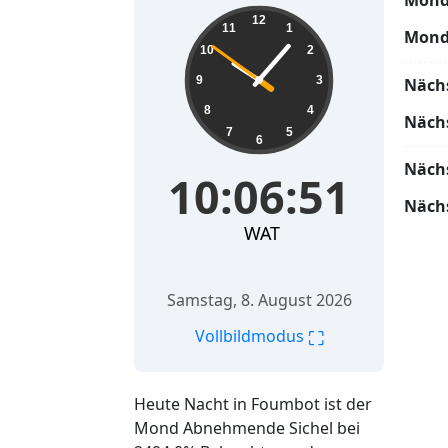
Mond
10:06:52
12
11
1
Mond
10
2
9
3
Näch
8
4
Näch
7
5
6
Näch
10:06:52
Näch
WAT
Samstag, 8. August 2026
⛶
Vollbildmodus
Heute Nacht in Foumbot ist der
Mond Abnehmende Sichel bei