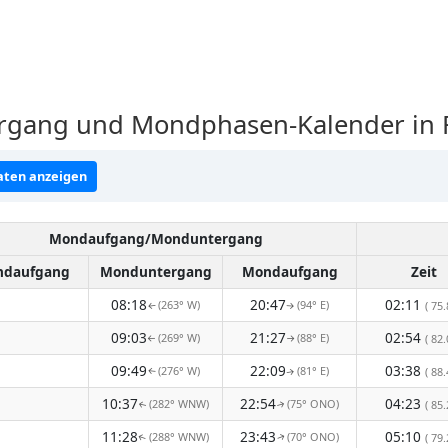
gang und Mondphasen-Kalender in 
ten anzeigen
Mondaufgang/Monduntergang
daufgang
Monduntergang
Mondaufgang
Zeit
08:18
20:47
02:11
(263° W)
(94° E)
( 75.
↑
↑
09:03
21:27
02:54
(269° W)
(88° E)
( 82.
↑
↑
09:49
22:09
03:38
(276° W)
(81° E)
( 88.
↑
↑
10:37
22:54
04:23
(282° WNW)
(75° ONO)
( 85.
↑
↑
11:28
23:43
05:10
(288° WNW)
(70° ONO)
( 79.
↑
↑