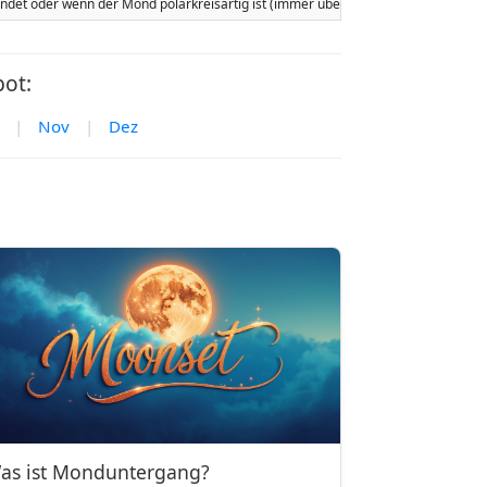
tfindet oder wenn der Mond polarkreisartig ist (immer über oder immer unter 
ot:
|
Nov
|
Dez
as ist Monduntergang?