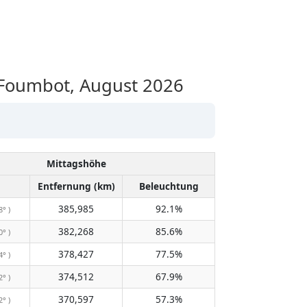
Foumbot, August 2026
Mittagshöhe
Entfernung (km)
Beleuchtung
385,985
92.1%
8° )
382,268
85.6%
0° )
378,427
77.5%
4° )
374,512
67.9%
2° )
370,597
57.3%
2° )