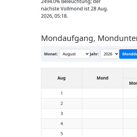
2494.0% Beleuchtung; der
nächste Vollmond ist 28 Aug.
2026, 05:18.
Mondaufgang, Mondunter
Monat:
Jahr:
Mondda
Aug
Mond
Mon
1
2
3
4
5