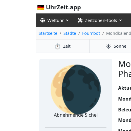
🇩🇪 UhrZeit.app
Weltuhr
Zeitzonen-Tools
Startseite
Städte
Foumbot
Mondkalend
⏱️
☀️
Zeit
Sonne
🌘
Mo
Ph
Aktue
Mond
Bele
Abnehmende Sichel
Mond