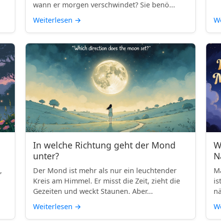
wann er morgen verschwindet? Sie benö...
Weiterlesen
→
We
In welche Richtung geht der Mond
W
unter?
N
,
Der Mond ist mehr als nur ein leuchtender
Ma
Kreis am Himmel. Er misst die Zeit, zieht die
is
Gezeiten und weckt Staunen. Aber...
nä
Weiterlesen
→
We