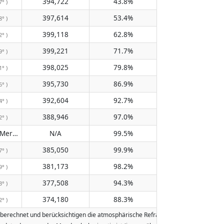
394,722
43.8%
7° )
397,614
53.4%
8° )
399,118
62.8%
2° )
399,221
71.7%
9° )
398,025
79.8%
1° )
395,730
86.9%
6° )
392,604
92.7%
4° )
388,946
97.0%
2° )
Passiert den Meridian nicht
N/A
99.5%
( N/A )
385,050
99.9%
7° )
381,173
98.2%
9° )
377,508
94.3%
3° )
374,180
88.3%
2° )
echnet und berücksichtigen die atmosphärische Refraktion der Erde. Daten basi