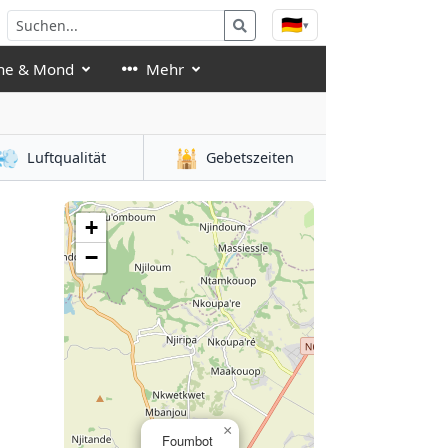
🇩🇪
▾
ne & Mond
Mehr
💨
🕌
Luftqualität
Gebetszeiten
+
−
×
Foumbot