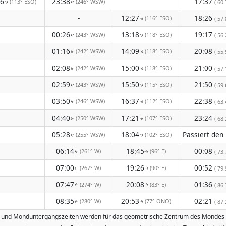
36
23:38
17:37
(113° ESO)
(246° WSW)
( 60.
↑
↑
-
12:27
18:26
(116° ESO)
( 57.
↑
00:26
13:18
19:17
(243° WSW)
(118° ESO)
↑
( 56.
↑
01:16
14:09
20:08
(242° WSW)
(118° ESO)
↑
↑
( 55.
02:08
15:00
21:00
(242° WSW)
(118° ESO)
↑
↑
( 57.
02:59
15:50
21:50
(243° WSW)
(115° ESO)
( 59.
↑
↑
03:50
16:37
22:38
(246° WSW)
(112° ESO)
( 63.
↑
↑
04:40
17:21
23:24
(250° WSW)
(107° ESO)
( 68.
↑
↑
05:28
18:04
(255° WSW)
(102° ESO)
↑
↑
06:14
18:45
00:08
(261° W)
(96° E)
( 73.
↑
↑
07:00
19:26
00:52
(267° W)
(90° E)
( 79.
↑
↑
07:47
20:08
01:36
(274° W)
(83° E)
( 86.
↑
↑
08:35
20:53
02:21
(280° W)
(77° ONO)
( 87.
↑
↑
- und Monduntergangszeiten werden für das geometrische Zentrum des Mondes ber