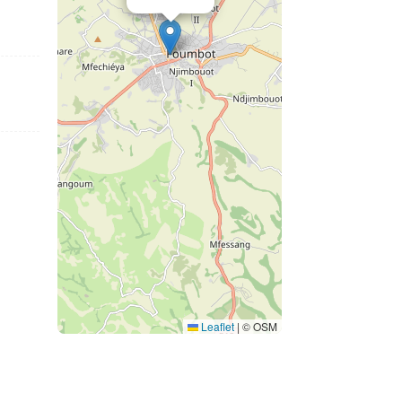
Leaflet
|
© OSM