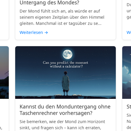
Untergang des Mondes?
Du
un
Der Mond fühlt sich an, als würde er auf
ga
seinem eigenen Zeitplan über den Himmel
gleiten. Manchmal ist er tagsüber zu se...
Weiterlesen
→
We
Kannst du den Monduntergang ohne
S
Taschenrechner vorhersagen?
Si
Na
Sie bemerken, wie der Mond zum Horizont
de
h,
sinkt, und fragen sich – kann ich erraten,