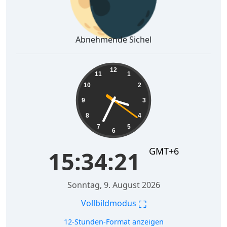
Abnehmende Sichel
15:34:22
12
11
1
10
2
9
3
8
4
7
5
6
GMT+6
15:34:22
Sonntag, 9. August 2026
⛶
Vollbildmodus
12-Stunden-Format anzeigen