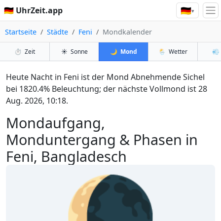
🇩🇪
🇩🇪 UhrZeit.app
▾
Startseite
Städte
Feni
Mondkalender
⏱️
Zeit
☀️
Sonne
🌙
Mond
🌦️
Wetter
💨
Heute Nacht in Feni ist der Mond Abnehmende Sichel
bei 1820.4% Beleuchtung; der nächste Vollmond ist 28
Aug. 2026, 10:18.
Mondaufgang,
Monduntergang & Phasen in
Feni, Bangladesch
🌘