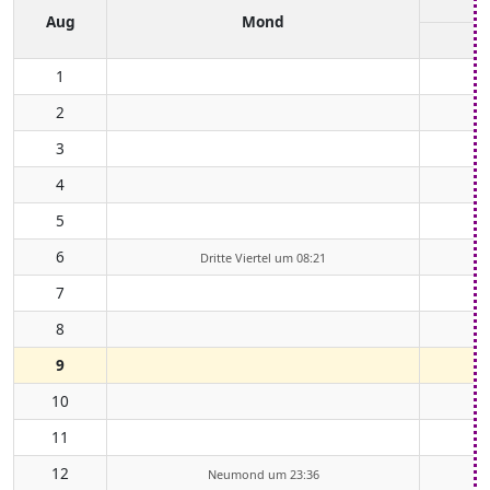
Aug
Mond
1
2
3
4
5
6
Dritte Viertel um 08:21
7
8
9
10
11
12
Neumond um 23:36