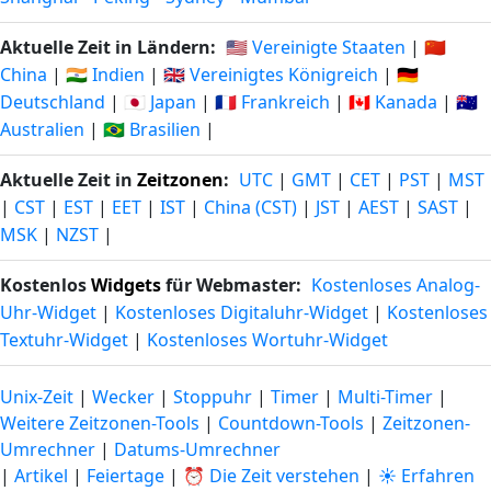
Aktuelle Zeit in Ländern:
🇺🇸 Vereinigte Staaten
|
🇨🇳
China
|
🇮🇳 Indien
|
🇬🇧 Vereinigtes Königreich
|
🇩🇪
Deutschland
|
🇯🇵 Japan
|
🇫🇷 Frankreich
|
🇨🇦 Kanada
|
🇦🇺
Australien
|
🇧🇷 Brasilien
|
Aktuelle Zeit in
Zeitzonen
:
UTC
|
GMT
|
CET
|
PST
|
MST
|
CST
|
EST
|
EET
|
IST
|
China (CST)
|
JST
|
AEST
|
SAST
|
MSK
|
NZST
|
Kostenlos
Widgets
für Webmaster:
Kostenloses Analog-
Uhr-Widget
|
Kostenloses Digitaluhr-Widget
|
Kostenloses
Textuhr-Widget
|
Kostenloses Wortuhr-Widget
Unix-Zeit
|
Wecker
|
Stoppuhr
|
Timer
|
Multi-Timer
|
Weitere Zeitzonen-Tools
|
Countdown-Tools
|
Zeitzonen-
Umrechner
|
Datums-Umrechner
|
Artikel
|
Feiertage
|
⏰ Die Zeit verstehen
|
☀️ Erfahren