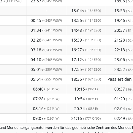
13
23:57
18:06
(113° ESO)
(245° WSW)
( 55.
↑
↑
-
13:04
18:55
(116° ESO)
( 53.
↑
00:45
13:56
19:46
(243° WSW)
(118° ESO)
↑
( 51.
↑
01:34
14:48
20:37
(241° WSW)
(119° ESO)
↑
↑
( 51.
02:26
15:39
21:28
(242° WSW)
(118° ESO)
↑
↑
( 52.
03:18
16:27
22:18
(243° WSW)
(115° ESO)
( 55.
↑
↑
04:10
17:12
23:06
(246° WSW)
(112° ESO)
( 59.
↑
↑
05:01
17:55
23:52
(250° WSW)
(107° ESO)
( 63.
↑
↑
05:51
18:36
(255° WSW)
(102° ESO)
↑
↑
06:40
19:15
00:37
(261° W)
(96° E)
( 69.
↑
↑
07:28
19:54
01:20
(267° W)
(89° E)
( 75.
↑
↑
08:16
20:34
02:04
(274° W)
(83° E)
( 82.
↑
↑
09:07
21:16
02:49
(280° W)
(77° ONO)
( 88.
↑
↑
- und Monduntergangszeiten werden für das geometrische Zentrum des Mondes ber