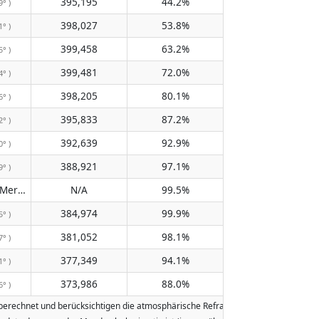
395,195
44.2%
9° )
398,027
53.8%
1° )
399,458
63.2%
5° )
399,481
72.0%
4° )
398,205
80.1%
6° )
395,833
87.2%
2° )
392,639
92.9%
0° )
388,921
97.1%
9° )
Passiert den Meridian nicht
N/A
99.5%
( N/A )
384,974
99.9%
5° )
381,052
98.1%
7° )
377,349
94.1%
1° )
373,986
88.0%
6° )
echnet und berücksichtigen die atmosphärische Refraktion der Erde. Daten basi