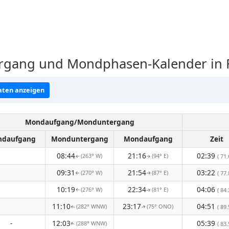
gang und Mondphasen-Kalender in F
ten anzeigen
Mondaufgang/Monduntergang
daufgang
Monduntergang
Mondaufgang
Zeit
08:44
21:16
02:39
(263° W)
(94° E)
( 71.
↑
↑
09:31
21:54
03:22
(270° W)
(87° E)
( 77.
↑
↑
10:19
22:34
04:06
(276° W)
(81° E)
( 84.
↑
↑
11:10
23:17
04:51
(282° WNW)
(75° ONO)
( 89.
↑
↑
-
12:03
05:39
(288° WNW)
( 83.
↑