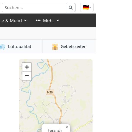
🇩🇪
▾
ne & Mond
Mehr
💨
🕌
Luftqualität
Gebetszeiten
+
−
×
Faranah