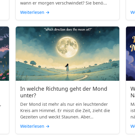
wann er morgen verschwindet? Sie benö...
Weiterlesen
→
We
In welche Richtung geht der Mond
W
unter?
N
,
Der Mond ist mehr als nur ein leuchtender
Ma
Kreis am Himmel. Er misst die Zeit, zieht die
is
Gezeiten und weckt Staunen. Aber...
nä
Weiterlesen
→
We