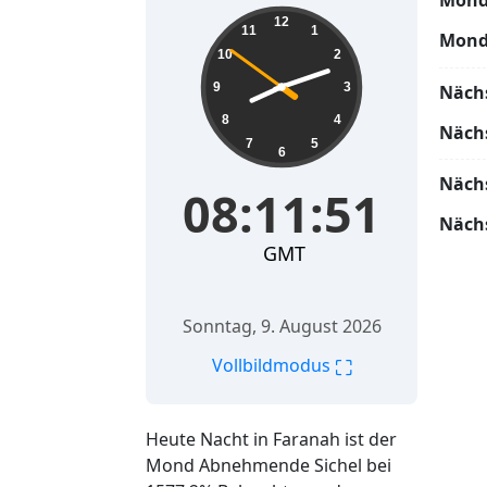
Mond
08:11:52
12
11
1
Mond
10
2
9
3
Näch
8
4
Näch
7
5
6
Näch
08:11:52
Näch
GMT
Sonntag, 9. August 2026
⛶
Vollbildmodus
Heute Nacht in Faranah ist der
Mond Abnehmende Sichel bei