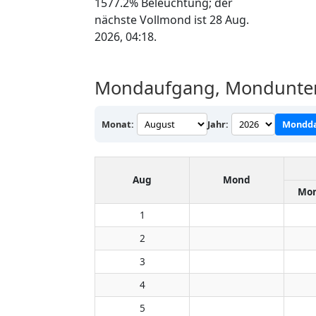
1577.2% Beleuchtung; der
nächste Vollmond ist 28 Aug.
2026, 04:18.
Mondaufgang, Mondunter
Monat:
Jahr:
Mondda
Aug
Mond
Mon
1
2
3
4
5