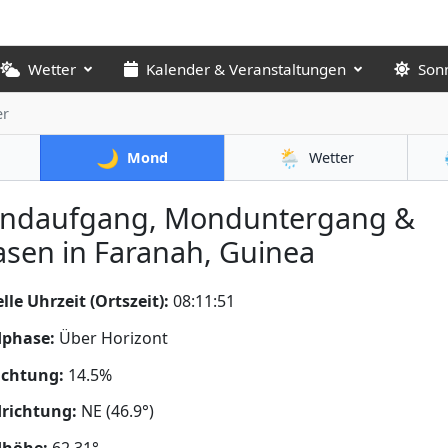
Wetter
Kalender & Veranstaltungen
Son
er
🌙
🌦️
Mond
Wetter
ndaufgang, Monduntergang &
sen in Faranah, Guinea
lle Uhrzeit (Ortszeit):
08:11:52
phase:
Über Horizont
uchtung:
14.5%
richtung:
NE (46.9°)