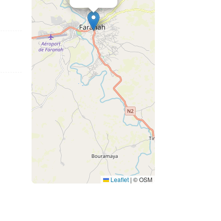
Leaflet
|
© OSM