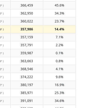
366,459
45.6%
3° )
362,950
34.3%
3° )
360,022
23.7%
0° )
357,986
14.4%
8° )
357,159
7.1%
8° )
357,791
2.2%
7° )
359,987
0.1%
1° )
363,663
0.8%
4° )
368,546
4.1%
8° )
374,222
9.6%
1° )
380,197
16.9%
7° )
385,971
25.3%
9° )
391,091
34.6%
9° )