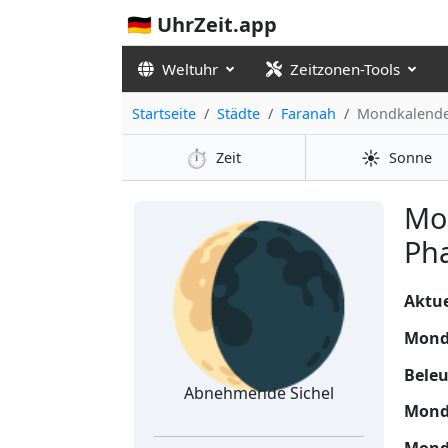
🇩🇪 UhrZeit.app
Weltuhr
Zeitzonen-Tools
Startseite
Städte
Faranah
Mondkalend
⏱️
☀️
Zeit
Sonne
🌘
Mo
Pha
Aktue
Mond
Bele
Abnehmende Sichel
Mond