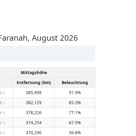
aranah, August 2026
Mittagshöhe
Entfernung (km)
Beleuchtung
385,908
91.9%
6° )
382,129
85.3%
8° )
378,226
77.1%
2° )
374,254
67.5%
5° )
370,290
56.8%
5° )