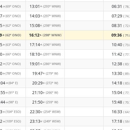
04
13:01
06:31
(69° ONO)
(293° WNW)
( 78.
↑
↑
57
14:03
07:29
(65° ONO)
(297° WNW)
( 74.
↑
↑
55
15:08
08:31
(62° ONO)
(298° WNW)
↑
↑
( 72.
9
16:12
09:36
(62° ONO)
(298° WNW)
↑
↑
( 71.
05
17:14
10:40
(63° ONO)
(296° WNW)
( 73.
↑
↑
10
18:10
11:42
(66° ONO)
(291° WNW)
( 77.
↑
↑
12
19:01
12:38
(72° ONO)
(286° WNW)
( 83.
↑
↑
10
19:47
13:30
(78° ONO)
(279° W)
( 89.
↑
↑
:04
20:29
14:18
(84° E)
(272° W)
( 83.
↑
↑
:55
21:10
15:04
(91° E)
(266° W)
( 77.
↑
↑
:44
21:50
15:48
(98° E)
(259° W)
( 70.
↑
↑
33
22:30
16:33
(104° ESO)
(254° WSW)
( 64.
↑
↑
22
23:13
17:18
(109° ESO)
(249° WSW)
( 59.
↑
↑