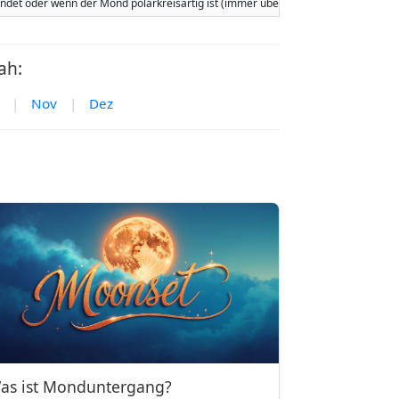
tfindet oder wenn der Mond polarkreisartig ist (immer über oder immer unter 
ah:
|
Nov
|
Dez
as ist Monduntergang?