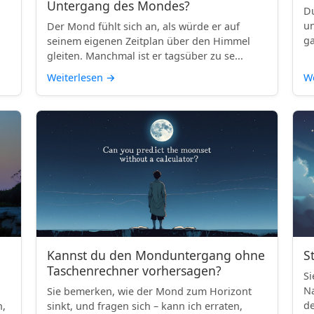
Untergang des Mondes?
Du
un
Der Mond fühlt sich an, als würde er auf
ga
seinem eigenen Zeitplan über den Himmel
gleiten. Manchmal ist er tagsüber zu se...
Weiterlesen
→
We
Kannst du den Monduntergang ohne
S
Taschenrechner vorhersagen?
Si
Na
Sie bemerken, wie der Mond zum Horizont
de
h,
sinkt, und fragen sich – kann ich erraten,