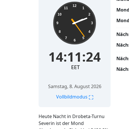
14:11:25
12
11
1
Mond
10
2
Mond
9
3
8
4
Näch
7
5
6
Näch
14:11:25
Näch
EET
Näch
Samstag, 8. August 2026
⛶
Vollbildmodus
Heute Nacht in Drobeta-Turnu
Severin ist der Mond