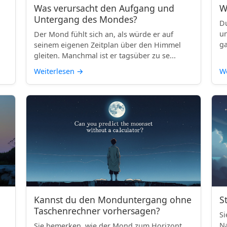
Was verursacht den Aufgang und
W
Untergang des Mondes?
Du
un
Der Mond fühlt sich an, als würde er auf
ga
seinem eigenen Zeitplan über den Himmel
gleiten. Manchmal ist er tagsüber zu se...
Weiterlesen
→
We
Kannst du den Monduntergang ohne
S
Taschenrechner vorhersagen?
Si
Na
Sie bemerken, wie der Mond zum Horizont