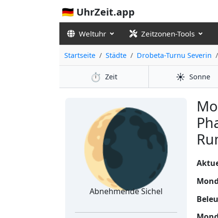
🇩🇪 UhrZeit.app
Weltuhr
Zeitzonen-Tools
Startseite
Städte
Drobeta-Turnu Severin
⏱️
☀️
Zeit
Sonne
🌘
Mo
Pha
Ru
Aktue
Mond
Abnehmende Sichel
Bele
Mond