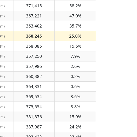
371,415
58.2%
8° )
367,221
47.0%
1° )
363,402
35.7%
2° )
360,245
25.0%
7° )
358,085
15.5%
1° )
357,250
7.9%
3° )
357,986
2.6%
6° )
360,382
0.2%
3° )
364,331
0.6%
1° )
369,534
3.6%
4° )
375,554
8.8%
7° )
381,876
15.9%
3° )
387,987
24.2%
4° )
393,423
33.4%