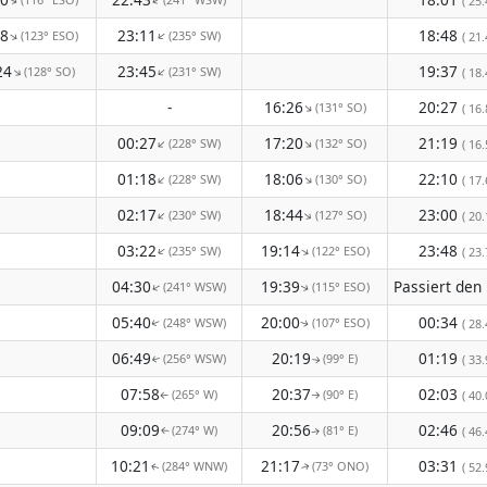
↑
( 25.
↑
18
23:11
18:48
(123° ESO)
(235° SW)
↑
↑
( 21.
24
23:45
19:37
(128° SO)
(231° SW)
↑
↑
( 18.
-
16:26
20:27
(131° SO)
↑
( 16.
00:27
17:20
21:19
(228° SW)
(132° SO)
↑
↑
( 16.
01:18
18:06
22:10
(228° SW)
(130° SO)
↑
↑
( 17.
02:17
18:44
23:00
(230° SW)
(127° SO)
↑
↑
( 20.
03:22
19:14
23:48
(235° SW)
(122° ESO)
↑
↑
( 23.
04:30
19:39
(241° WSW)
(115° ESO)
↑
↑
05:40
20:00
00:34
(248° WSW)
(107° ESO)
( 28.
↑
↑
06:49
20:19
01:19
(256° WSW)
(99° E)
( 33.
↑
↑
07:58
20:37
02:03
(265° W)
(90° E)
( 40.
↑
↑
09:09
20:56
02:46
(274° W)
(81° E)
( 46.
↑
↑
10:21
21:17
03:31
(284° WNW)
(73° ONO)
( 52.
↑
↑