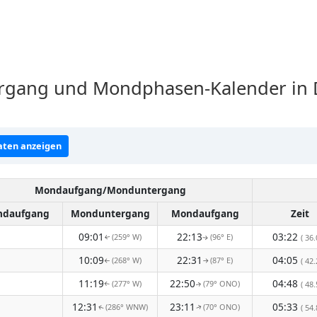
ang und Mondphasen-Kalender in Dr
ten anzeigen
Mondaufgang/Monduntergang
daufgang
Monduntergang
Mondaufgang
Zeit
09:01
22:13
03:22
(259° W)
(96° E)
( 36.
↑
↑
10:09
22:31
04:05
(268° W)
(87° E)
( 42.
↑
↑
11:19
22:50
04:48
(277° W)
(79° ONO)
( 48.
↑
↑
12:31
23:11
05:33
(286° WNW)
(70° ONO)
( 54.
↑
↑