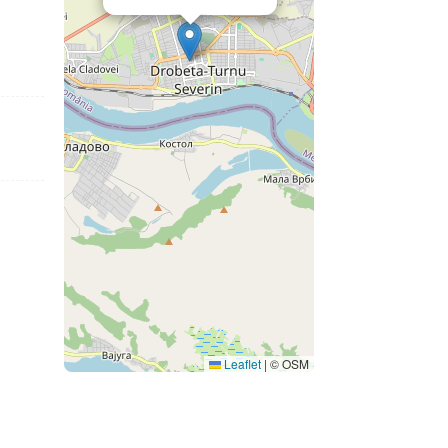
Leaflet
|
© OSM