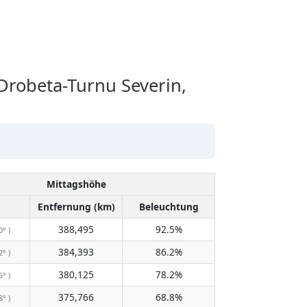
obeta-Turnu Severin,
Mittagshöhe
Entfernung (km)
Beleuchtung
388,495
92.5%
0° )
384,393
86.2%
2° )
380,125
78.2%
5° )
375,766
68.8%
8° )