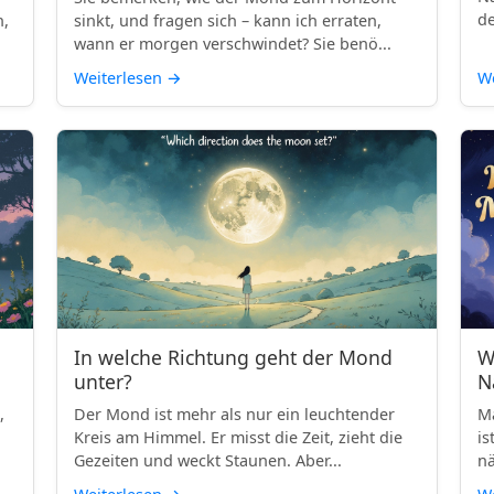
de
h,
sinkt, und fragen sich – kann ich erraten,
wann er morgen verschwindet? Sie benö...
Weiterlesen
→
We
In welche Richtung geht der Mond
W
unter?
N
,
Der Mond ist mehr als nur ein leuchtender
Ma
Kreis am Himmel. Er misst die Zeit, zieht die
is
Gezeiten und weckt Staunen. Aber...
nä