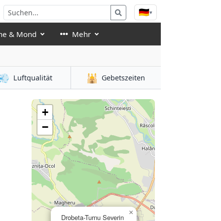
🇩🇪
▾
ne & Mond
Mehr
💨
🕌
Luftqualität
Gebetszeiten
+
−
×
Drobeta-Turnu Severin