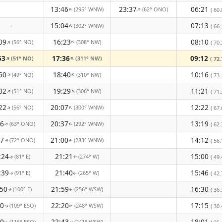
13:46
23:37
06:21
(295° WNW)
(62° ONO)
↑
( 60.
↑
-
15:04
07:13
(302° WNW)
↑
( 66.
09
16:23
08:10
(56° NO)
(308° NW)
↑
↑
( 70.
53
17:36
09:12
(51° NO)
(311° NW)
↑
↑
( 72.
50
18:40
10:16
(49° NO)
(310° NW)
↑
↑
( 73.
02
19:29
11:21
(51° NO)
(306° NW)
↑
↑
( 71.
22
20:07
12:22
(56° NO)
(300° WNW)
↑
↑
( 67.
46
20:37
13:19
(63° ONO)
(292° WNW)
( 62.
↑
↑
07
21:00
14:12
(72° ONO)
(283° WNW)
( 56.
↑
↑
:24
21:21
15:00
(81° E)
(274° W)
( 49.
↑
↑
:39
21:40
15:46
(91° E)
(265° W)
( 42.
↑
↑
:50
21:59
16:30
(100° E)
(256° WSW)
( 36.
↑
↑
00
22:20
17:15
(109° ESO)
(248° WSW)
( 30.
↑
↑
10
22:43
18:01
(116° ESO)
(241° WSW)