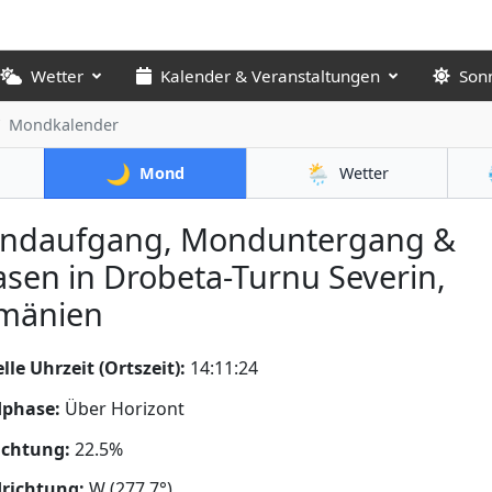
Wetter
Kalender & Veranstaltungen
Son
Mondkalender
🌙
🌦️
Mond
Wetter
ndaufgang, Monduntergang &
sen in Drobeta-Turnu Severin,
mänien
lle Uhrzeit (Ortszeit):
14:11:25
phase:
Über Horizont
uchtung:
22.5%
richtung:
W (277.7°)