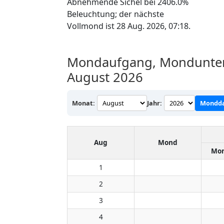
Abnehmende Sichel bei 2406.0%
Beleuchtung; der nächste
Vollmond ist 28 Aug. 2026, 07:18.
Mondaufgang, Mondunterg
August 2026
Monat:
Jahr:
Mondda
Aug
Mond
Mon
1
2
3
4