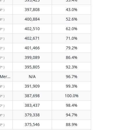
4° )
397,808
43.0%
4° )
400,884
52.6%
4° )
402,510
62.0%
8° )
402,671
71.0%
5° )
401,466
79.2%
6° )
399,089
86.4%
1° )
395,805
92.3%
7° )
Passiert den Meridian nicht
N/A
96.7%
( N/A )
391,909
99.3%
4° )
387,698
100.0%
9° )
383,437
98.4%
0° )
379,338
94.7%
4° )
375,546
88.9%
9° )