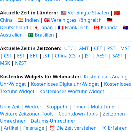
Aktuelle Zeit in Ländern:
🇺🇸 Vereinigte Staaten
|
🇨🇳
China
|
🇮🇳 Indien
|
🇬🇧 Vereinigtes Königreich
|
🇩🇪
Deutschland
|
🇯🇵 Japan
|
🇫🇷 Frankreich
|
🇨🇦 Kanada
|
🇦🇺
Australien
|
🇧🇷 Brasilien
|
Aktuelle Zeit in
Zeitzonen
:
UTC
|
GMT
|
CET
|
PST
|
MST
|
CST
|
EST
|
EET
|
IST
|
China (CST)
|
JST
|
AEST
|
SAST
|
MSK
|
NZST
|
Kostenlos
Widgets
für Webmaster:
Kostenloses Analog-
Uhr-Widget
|
Kostenloses Digitaluhr-Widget
|
Kostenloses
Textuhr-Widget
|
Kostenloses Wortuhr-Widget
Unix-Zeit
|
Wecker
|
Stoppuhr
|
Timer
|
Multi-Timer
|
Weitere Zeitzonen-Tools
|
Countdown-Tools
|
Zeitzonen-
Umrechner
|
Datums-Umrechner
|
Artikel
|
Feiertage
|
⏰ Die Zeit verstehen
|
☀️ Erfahren