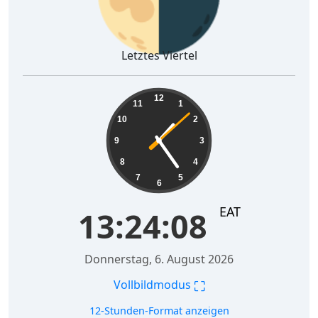
Letztes Viertel
13:24:09
12
11
1
10
2
9
3
8
4
7
5
6
EAT
13:24:09
Donnerstag, 6. August 2026
⛶
Vollbildmodus
12-Stunden-Format anzeigen