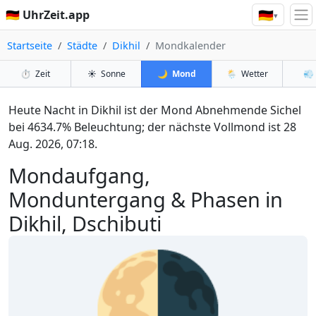
🇩🇪
🇩🇪 UhrZeit.app
▾
Startseite
Städte
Dikhil
Mondkalender
⏱️
Zeit
☀️
Sonne
🌙
Mond
🌦️
Wetter
💨
Heute Nacht in Dikhil ist der Mond Abnehmende Sichel
bei 4634.7% Beleuchtung; der nächste Vollmond ist 28
Aug. 2026, 07:18.
Mondaufgang,
Monduntergang & Phasen in
Dikhil, Dschibuti
🌗