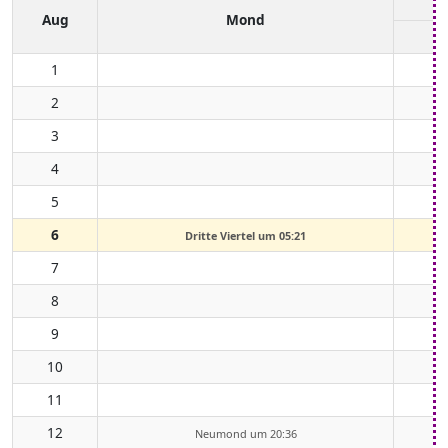
Aug
Mond
1
2
3
4
5
6
Dritte Viertel um 05:21
7
8
9
10
11
12
Neumond um 20:36