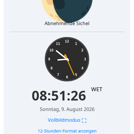
Abnehmende Sichel
08:51:27
12
11
1
10
2
9
3
8
4
7
5
6
WET
08:51:27
Sonntag, 9. August 2026
⛶
Vollbildmodus
12-Stunden-Format anzeigen