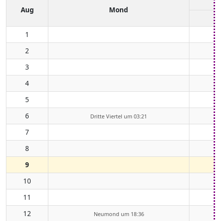
Aug
Mond
1
2
3
4
5
6
Dritte Viertel um 03:21
7
8
9
10
11
12
Neumond um 18:36