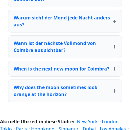
Warum sieht der Mond jede Nacht anders
aus?
Wann ist der nächste Vollmond von
Coimbra aus sichtbar?
When is the next new moon for Coimbra?
Why does the moon sometimes look
orange at the horizon?
Aktuelle Uhrzeit in diese Städte:
New York
·
London
·
Tokio
·
Paris
·
Hongkong
·
Singapur
·
Dubai
·
Los Angeles
·