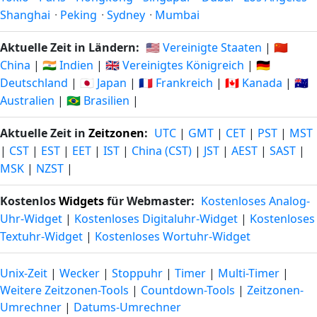
Shanghai
·
Peking
·
Sydney
·
Mumbai
Aktuelle Zeit in Ländern:
🇺🇸 Vereinigte Staaten
|
🇨🇳
China
|
🇮🇳 Indien
|
🇬🇧 Vereinigtes Königreich
|
🇩🇪
Deutschland
|
🇯🇵 Japan
|
🇫🇷 Frankreich
|
🇨🇦 Kanada
|
🇦🇺
Australien
|
🇧🇷 Brasilien
|
Aktuelle Zeit in
Zeitzonen
:
UTC
|
GMT
|
CET
|
PST
|
MST
|
CST
|
EST
|
EET
|
IST
|
China (CST)
|
JST
|
AEST
|
SAST
|
MSK
|
NZST
|
Kostenlos
Widgets
für Webmaster:
Kostenloses Analog-
Uhr-Widget
|
Kostenloses Digitaluhr-Widget
|
Kostenloses
Textuhr-Widget
|
Kostenloses Wortuhr-Widget
Unix-Zeit
|
Wecker
|
Stoppuhr
|
Timer
|
Multi-Timer
|
Weitere Zeitzonen-Tools
|
Countdown-Tools
|
Zeitzonen-
Umrechner
|
Datums-Umrechner