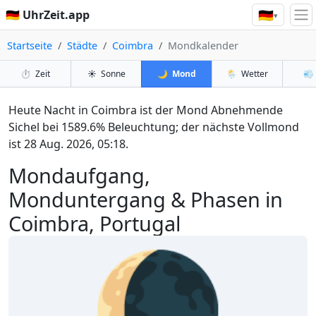
🇩🇪
🇩🇪 UhrZeit.app
▾
Startseite
Städte
Coimbra
Mondkalender
⏱️
Zeit
☀️
Sonne
🌙
Mond
🌦️
Wetter
💨
Heute Nacht in Coimbra ist der Mond Abnehmende
Sichel bei 1589.6% Beleuchtung; der nächste Vollmond
ist 28 Aug. 2026, 05:18.
Mondaufgang,
Monduntergang & Phasen in
Coimbra, Portugal
🌘