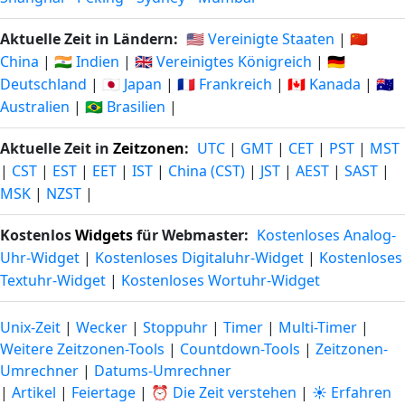
Aktuelle Zeit in Ländern:
🇺🇸 Vereinigte Staaten
|
🇨🇳
China
|
🇮🇳 Indien
|
🇬🇧 Vereinigtes Königreich
|
🇩🇪
Deutschland
|
🇯🇵 Japan
|
🇫🇷 Frankreich
|
🇨🇦 Kanada
|
🇦🇺
Australien
|
🇧🇷 Brasilien
|
Aktuelle Zeit in
Zeitzonen
:
UTC
|
GMT
|
CET
|
PST
|
MST
|
CST
|
EST
|
EET
|
IST
|
China (CST)
|
JST
|
AEST
|
SAST
|
MSK
|
NZST
|
Kostenlos
Widgets
für Webmaster:
Kostenloses Analog-
Uhr-Widget
|
Kostenloses Digitaluhr-Widget
|
Kostenloses
Textuhr-Widget
|
Kostenloses Wortuhr-Widget
Unix-Zeit
|
Wecker
|
Stoppuhr
|
Timer
|
Multi-Timer
|
Weitere Zeitzonen-Tools
|
Countdown-Tools
|
Zeitzonen-
Umrechner
|
Datums-Umrechner
|
Artikel
|
Feiertage
|
⏰ Die Zeit verstehen
|
☀️ Erfahren