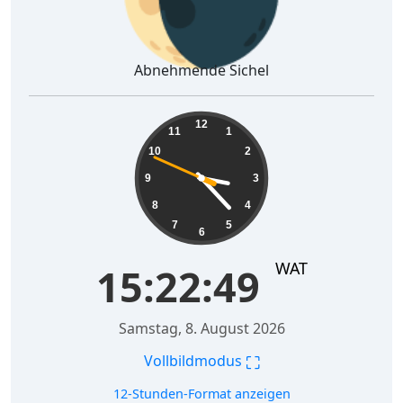
Abnehmende Sichel
15:22:50
12
11
1
10
2
9
3
8
4
7
5
6
WAT
15:22:50
Samstag, 8. August 2026
⛶
Vollbildmodus
12-Stunden-Format anzeigen