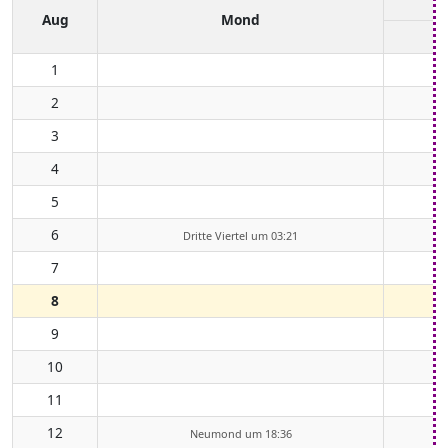
Aug
Mond
1
2
3
4
5
6
Dritte Viertel um 03:21
7
8
9
10
11
12
Neumond um 18:36