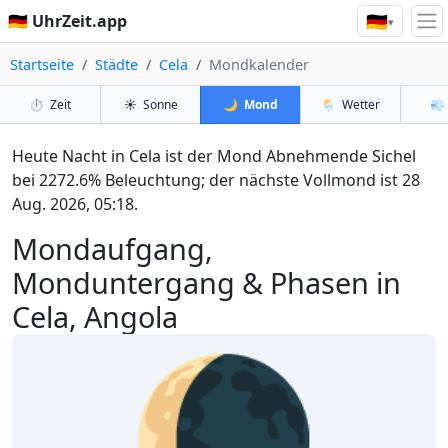
🇩🇪
🇩🇪 UhrZeit.app
▾
Startseite
Städte
Cela
Mondkalender
⏱️
Zeit
☀️
Sonne
🌙
Mond
🌦️
Wetter
💨
Heute Nacht in Cela ist der Mond Abnehmende Sichel
bei 2272.6% Beleuchtung; der nächste Vollmond ist 28
Aug. 2026, 05:18.
Mondaufgang,
Monduntergang & Phasen in
Cela, Angola
🌘