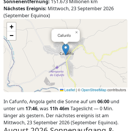
Sonnenentfernung:
151.673 Millionen km
Nächstes Ereignis:
Mittwoch, 23 September 2026
(September Equinox)
+
×
−
Cafunfo
Leaflet
|
©
OpenStreetMap
contributors
In Cafunfo, Angola geht die Sonne auf um
06:00
und
unter um
17:46
, was
11h 46m
Tageslicht — 0 Min.
länger als gestern. Der nächstes ereignis ist am
Mittwoch, 23 September 2026 (September Equinox).
August 2026
Sonnenaufgang &