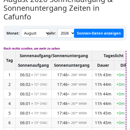
Sonnenuntergang Zeiten in
Cafunfo
Monat:
Jahr:
Sonnen-Daten anzeigen
Nach rechts scrollen, um mehr zu sehen
Sonnenaufgang/Sonnenuntergang
Tageslicht
Tag
Sonnenaufgang
Sonnenuntergang
Dauer
Diff.
1
06:02
17:46
11h 43m
+0m 1
72° ONO
288° WNW
↑
↑
2
06:02
17:46
11h 44m
+0m 1
72° ONO
288° WNW
↑
↑
3
06:02
17:46
11h 44m
+0m 2
72° ONO
288° WNW
↑
↑
4
06:01
17:46
11h 44m
+0m 2
73° ONO
287° WNW
↑
↑
5
06:01
17:46
11h 45m
+0m 2
73° ONO
287° WNW
↑
↑
6
06:01
17:46
11h 45m
+0m 2
73° ONO
287° WNW
↑
↑