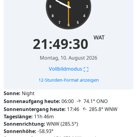
9
3
8
4
7
5
6
WAT
21:49:31
Montag, 10. August 2026
⛶
Vollbildmodus
12-Stunden-Format anzeigen
Sonne:
Night
↑
Sonnenaufgang heute:
06:00
74.1° ONO
↑
Sonnenuntergang heute:
17:46
285.8° WNW
Tageslänge:
11h 46m
Sonnenrichtung:
WNW (285.5°)
Sonnenhöhe:
-58.93°