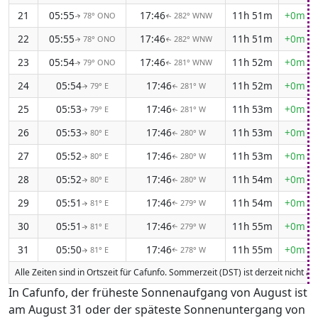
21
05:55
17:46
11h 51m
+0m 2
78° ONO
282° WNW
↑
↑
22
05:55
17:46
11h 51m
+0m 2
78° ONO
282° WNW
↑
↑
23
05:54
17:46
11h 52m
+0m 2
79° ONO
281° WNW
↑
↑
24
05:54
17:46
11h 52m
+0m 2
79° E
281° W
↑
↑
25
05:53
17:46
11h 53m
+0m 2
79° E
281° W
↑
↑
26
05:53
17:46
11h 53m
+0m 2
80° E
280° W
↑
↑
27
05:52
17:46
11h 53m
+0m 2
80° E
280° W
↑
↑
28
05:52
17:46
11h 54m
+0m 2
80° E
280° W
↑
↑
29
05:51
17:46
11h 54m
+0m 2
81° E
279° W
↑
↑
30
05:51
17:46
11h 55m
+0m 2
81° E
279° W
↑
↑
31
05:50
17:46
11h 55m
+0m 2
81° E
278° W
↑
↑
Alle Zeiten sind in Ortszeit für Cafunfo. Sommerzeit (DST) ist derzeit nicht a
In Cafunfo, der früheste Sonnenaufgang von August ist
am August 31 oder der späteste Sonnenuntergang von