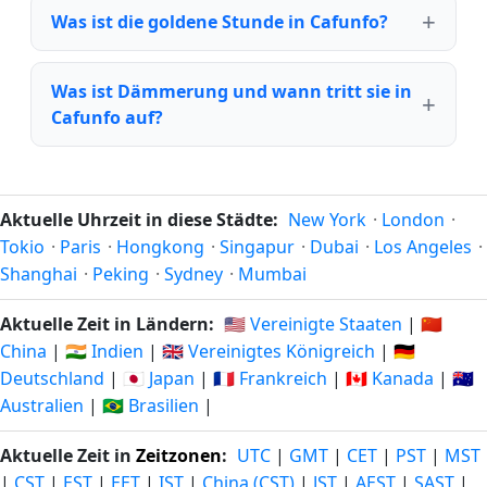
Was ist die goldene Stunde in Cafunfo?
Was ist Dämmerung und wann tritt sie in
Cafunfo auf?
Aktuelle Uhrzeit in diese Städte:
New York
·
London
·
Tokio
·
Paris
·
Hongkong
·
Singapur
·
Dubai
·
Los Angeles
·
Shanghai
·
Peking
·
Sydney
·
Mumbai
Aktuelle Zeit in Ländern:
🇺🇸 Vereinigte Staaten
|
🇨🇳
China
|
🇮🇳 Indien
|
🇬🇧 Vereinigtes Königreich
|
🇩🇪
Deutschland
|
🇯🇵 Japan
|
🇫🇷 Frankreich
|
🇨🇦 Kanada
|
🇦🇺
Australien
|
🇧🇷 Brasilien
|
Aktuelle Zeit in
Zeitzonen
:
UTC
|
GMT
|
CET
|
PST
|
MST
|
CST
|
EST
|
EET
|
IST
|
China (CST)
|
JST
|
AEST
|
SAST
|