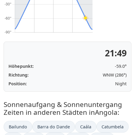
21:49
Höhepunkt:
-59.0°
Richtung:
WNW (286°)
Position:
Night
Sonnenaufgang & Sonnenuntergang
Zeiten in anderen Städten inAngola:
Bailundo
Barra do Dande
Caála
Catumbela