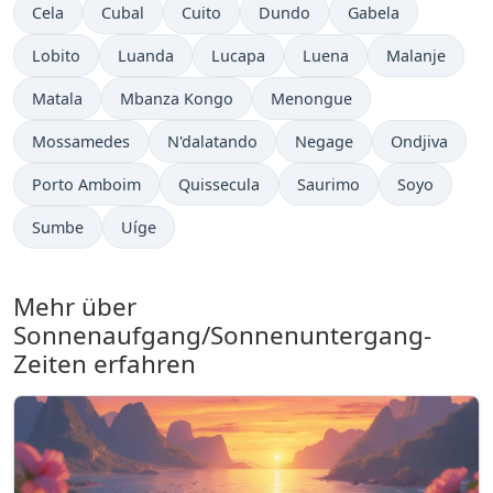
Cela
Cubal
Cuito
Dundo
Gabela
Lobito
Luanda
Lucapa
Luena
Malanje
Matala
Mbanza Kongo
Menongue
Mossamedes
N'dalatando
Negage
Ondjiva
Porto Amboim
Quissecula
Saurimo
Soyo
Sumbe
Uíge
Mehr über
Sonnenaufgang/Sonnenuntergang-
Zeiten erfahren