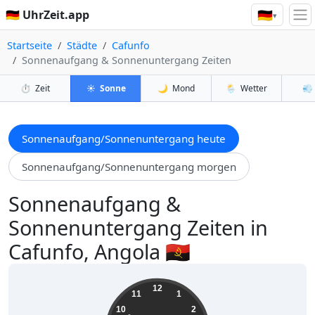
🇩🇪
🇩🇪 UhrZeit.app
▾
Startseite
Städte
Cafunfo
Sonnenaufgang & Sonnenuntergang Zeiten
⏱️
Zeit
☀️
Sonne
🌙
Mond
🌦️
Wetter
💨
Sonnenaufgang/Sonnenuntergang heute
Sonnenaufgang/Sonnenuntergang morgen
Sonnenaufgang &
Sonnenuntergang Zeiten in
Cafunfo, Angola 🇦🇴
21:49:31
12
11
1
10
2