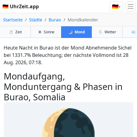
🇩🇪
🇩🇪 UhrZeit.app
▾
Startseite
Städte
Burao
Mondkalender
⏱️
Zeit
☀️
Sonne
🌙
Mond
🌦️
Wetter
💨
Heute Nacht in Burao ist der Mond Abnehmende Sichel
bei 1331.7% Beleuchtung; der nächste Vollmond ist 28
Aug. 2026, 07:18.
Mondaufgang,
Monduntergang & Phasen in
Burao, Somalia
🌘