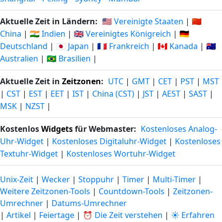
Aktuelle Zeit in Ländern:
🇺🇸 Vereinigte Staaten
|
🇨🇳
China
|
🇮🇳 Indien
|
🇬🇧 Vereinigtes Königreich
|
🇩🇪
Deutschland
|
🇯🇵 Japan
|
🇫🇷 Frankreich
|
🇨🇦 Kanada
|
🇦🇺
Australien
|
🇧🇷 Brasilien
|
Aktuelle Zeit in
Zeitzonen
:
UTC
|
GMT
|
CET
|
PST
|
MST
|
CST
|
EST
|
EET
|
IST
|
China (CST)
|
JST
|
AEST
|
SAST
|
MSK
|
NZST
|
Kostenlos
Widgets
für Webmaster:
Kostenloses Analog-
Uhr-Widget
|
Kostenloses Digitaluhr-Widget
|
Kostenloses
Textuhr-Widget
|
Kostenloses Wortuhr-Widget
Unix-Zeit
|
Wecker
|
Stoppuhr
|
Timer
|
Multi-Timer
|
Weitere Zeitzonen-Tools
|
Countdown-Tools
|
Zeitzonen-
Umrechner
|
Datums-Umrechner
|
Artikel
|
Feiertage
|
⏰ Die Zeit verstehen
|
☀️ Erfahren