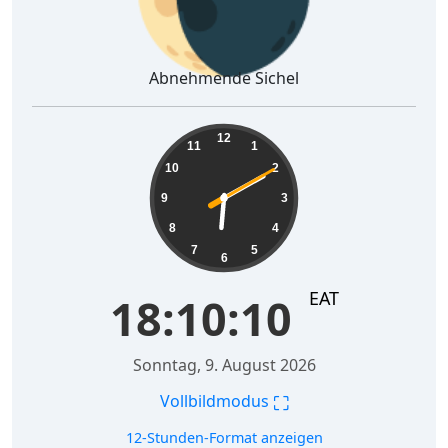
Abnehmende Sichel
18:10:11
12
11
1
10
2
9
3
8
4
7
5
6
EAT
18:10:11
Sonntag, 9. August 2026
⛶
Vollbildmodus
12-Stunden-Format anzeigen