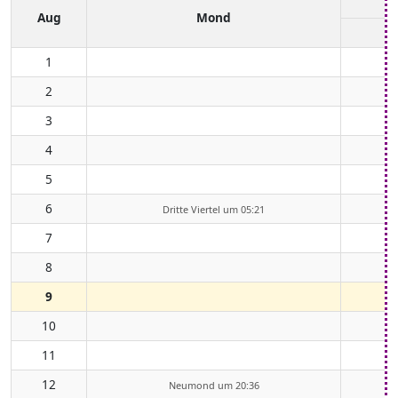
Aug
Mond
1
2
3
4
5
6
Dritte Viertel um 05:21
7
8
9
10
11
12
Neumond um 20:36