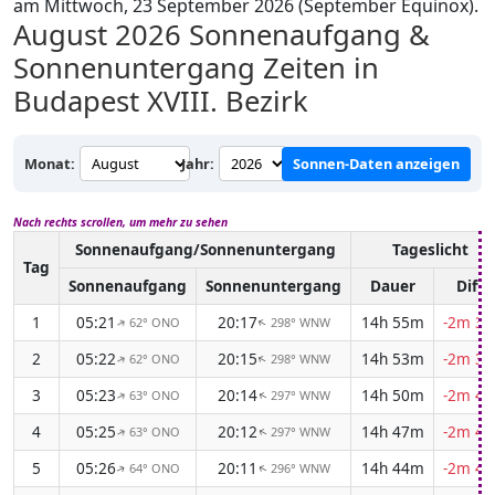
am Mittwoch, 23 September 2026 (September Equinox).
August 2026
Sonnenaufgang &
Sonnenuntergang Zeiten in
Budapest XVIII. Bezirk
Monat:
Jahr:
Sonnen-Daten anzeigen
Nach rechts scrollen, um mehr zu sehen
Sonnenaufgang/Sonnenuntergang
Tageslicht
Tag
Sonnenaufgang
Sonnenuntergang
Dauer
Diff.
1
05:21
20:17
14h 55m
-2m 37
62° ONO
298° WNW
↑
↑
2
05:22
20:15
14h 53m
-2m 39
62° ONO
298° WNW
↑
↑
3
05:23
20:14
14h 50m
-2m 42
63° ONO
297° WNW
↑
↑
4
05:25
20:12
14h 47m
-2m 44
63° ONO
297° WNW
↑
↑
5
05:26
20:11
14h 44m
-2m 46
64° ONO
296° WNW
↑
↑