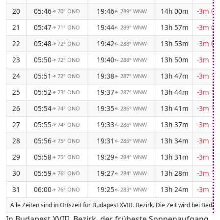
20
05:46
19:46
14h 00m
-3m 07
70° ONO
289° WNW
↑
↑
21
05:47
19:44
13h 57m
-3m 08
71° ONO
289° WNW
↑
↑
22
05:48
19:42
13h 53m
-3m 09
72° ONO
288° WNW
↑
↑
23
05:50
19:40
13h 50m
-3m 10
72° ONO
288° WNW
↑
↑
24
05:51
19:38
13h 47m
-3m 11
72° ONO
287° WNW
↑
↑
25
05:52
19:37
13h 44m
-3m 12
73° ONO
287° WNW
↑
↑
26
05:54
19:35
13h 41m
-3m 13
74° ONO
286° WNW
↑
↑
27
05:55
19:33
13h 37m
-3m 13
74° ONO
286° WNW
↑
↑
28
05:56
19:31
13h 34m
-3m 14
75° ONO
285° WNW
↑
↑
29
05:58
19:29
13h 31m
-3m 15
75° ONO
284° WNW
↑
↑
30
05:59
19:27
13h 28m
-3m 15
76° ONO
284° WNW
↑
↑
31
06:00
19:25
13h 24m
-3m 16
76° ONO
283° WNW
↑
↑
Alle Zeiten sind in Ortszeit für Budapest XVIII. Bezirk. Die Zeit wird bei Be
In Budapest XVIII. Bezirk, der früheste Sonnenaufgang