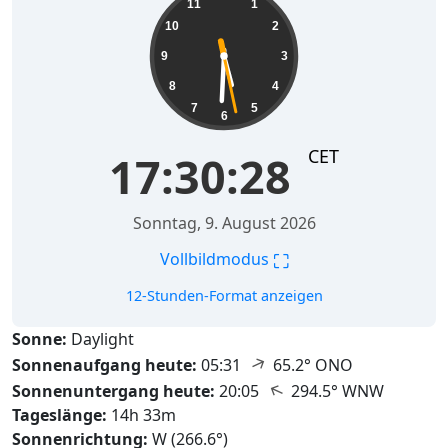
11
1
10
2
9
3
8
4
7
5
6
CET
17:30:29
Sonntag, 9. August 2026
⛶
Vollbildmodus
12-Stunden-Format anzeigen
Sonne:
Daylight
↑
Sonnenaufgang heute:
05:31
65.2° ONO
↑
Sonnenuntergang heute:
20:05
294.5° WNW
Tageslänge:
14h 33m
Sonnenrichtung:
W (266.6°)