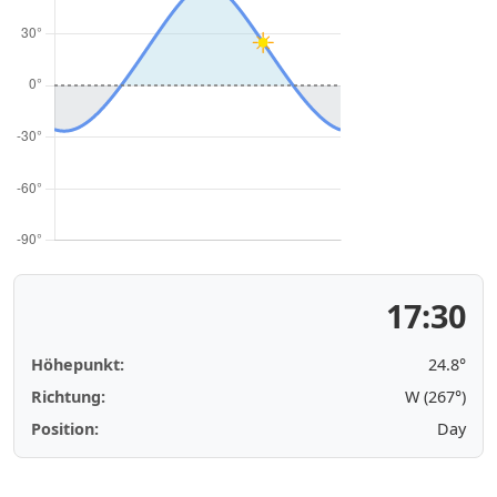
17:30
Höhepunkt:
24.8°
Richtung:
W (267°)
Position:
Day