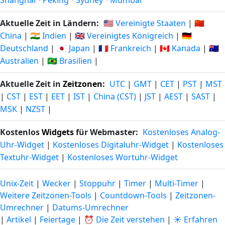
Shanghai
·
Peking
·
Sydney
·
Mumbai
Aktuelle Zeit in Ländern:
🇺🇸 Vereinigte Staaten
|
🇨🇳
China
|
🇮🇳 Indien
|
🇬🇧 Vereinigtes Königreich
|
🇩🇪
Deutschland
|
🇯🇵 Japan
|
🇫🇷 Frankreich
|
🇨🇦 Kanada
|
🇦🇺
Australien
|
🇧🇷 Brasilien
|
Aktuelle Zeit in
Zeitzonen
:
UTC
|
GMT
|
CET
|
PST
|
MST
|
CST
|
EST
|
EET
|
IST
|
China (CST)
|
JST
|
AEST
|
SAST
|
MSK
|
NZST
|
Kostenlos
Widgets
für Webmaster:
Kostenloses Analog-
Uhr-Widget
|
Kostenloses Digitaluhr-Widget
|
Kostenloses
Textuhr-Widget
|
Kostenloses Wortuhr-Widget
Unix-Zeit
|
Wecker
|
Stoppuhr
|
Timer
|
Multi-Timer
|
Weitere Zeitzonen-Tools
|
Countdown-Tools
|
Zeitzonen-
Umrechner
|
Datums-Umrechner
|
Artikel
|
Feiertage
|
⏰ Die Zeit verstehen
|
☀️ Erfahren