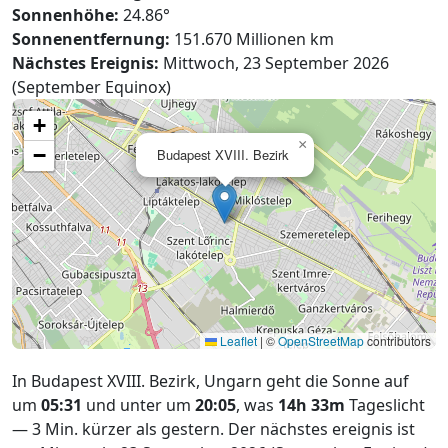
Sonnenhöhe:
24.86°
Sonnenentfernung:
151.670 Millionen km
Nächstes Ereignis:
Mittwoch, 23 September 2026
(September Equinox)
+
×
−
Budapest XVIII. Bezirk
Leaflet
|
©
OpenStreetMap
contributors
In Budapest XVIII. Bezirk, Ungarn geht die Sonne auf
um
05:31
und unter um
20:05
, was
14h 33m
Tageslicht
— 3 Min. kürzer als gestern. Der nächstes ereignis ist