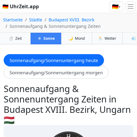
🇩🇪
🇩🇪 UhrZeit.app
▾
Startseite
Städte
Budapest XVIII. Bezirk
Sonnenaufgang & Sonnenuntergang Zeiten
⏱️
Zeit
☀️
Sonne
🌙
Mond
🌦️
Wetter
💨
Sonnenaufgang/Sonnenuntergang heute
Sonnenaufgang/Sonnenuntergang morgen
Sonnenaufgang &
Sonnenuntergang Zeiten in
Budapest XVIII. Bezirk, Ungarn
🇭🇺
17:30:29
12