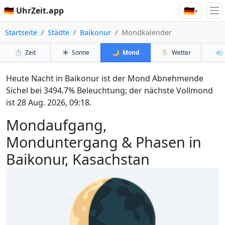
🇩🇪
🇩🇪 UhrZeit.app
▾
Startseite
Städte
Baikonur
Mondkalender
⏱️
Zeit
☀️
Sonne
🌙
Mond
🌦️
Wetter
💨
Heute Nacht in Baikonur ist der Mond Abnehmende
Sichel bei 3494.7% Beleuchtung; der nächste Vollmond
ist 28 Aug. 2026, 09:18.
Mondaufgang,
Monduntergang & Phasen in
Baikonur, Kasachstan
🌘