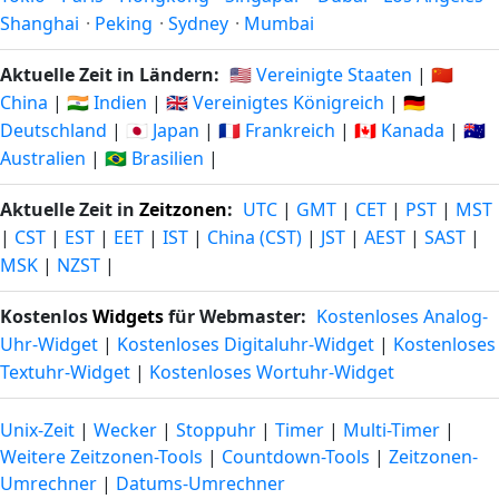
Shanghai
·
Peking
·
Sydney
·
Mumbai
Aktuelle Zeit in Ländern:
🇺🇸 Vereinigte Staaten
|
🇨🇳
China
|
🇮🇳 Indien
|
🇬🇧 Vereinigtes Königreich
|
🇩🇪
Deutschland
|
🇯🇵 Japan
|
🇫🇷 Frankreich
|
🇨🇦 Kanada
|
🇦🇺
Australien
|
🇧🇷 Brasilien
|
Aktuelle Zeit in
Zeitzonen
:
UTC
|
GMT
|
CET
|
PST
|
MST
|
CST
|
EST
|
EET
|
IST
|
China (CST)
|
JST
|
AEST
|
SAST
|
MSK
|
NZST
|
Kostenlos
Widgets
für Webmaster:
Kostenloses Analog-
Uhr-Widget
|
Kostenloses Digitaluhr-Widget
|
Kostenloses
Textuhr-Widget
|
Kostenloses Wortuhr-Widget
Unix-Zeit
|
Wecker
|
Stoppuhr
|
Timer
|
Multi-Timer
|
Weitere Zeitzonen-Tools
|
Countdown-Tools
|
Zeitzonen-
Umrechner
|
Datums-Umrechner