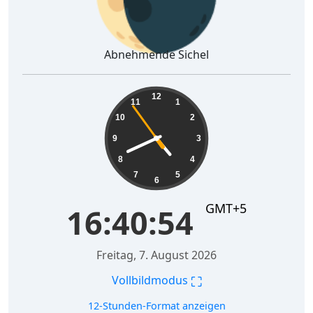
Abnehmende Sichel
16:40:55
12
11
1
10
2
9
3
8
4
7
5
6
GMT+5
16:40:55
Freitag, 7. August 2026
⛶
Vollbildmodus
12-Stunden-Format anzeigen