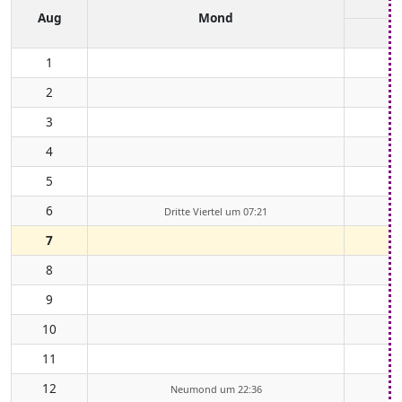
Aug
Mond
1
2
3
4
5
6
Dritte Viertel um 07:21
7
8
9
10
11
12
Neumond um 22:36