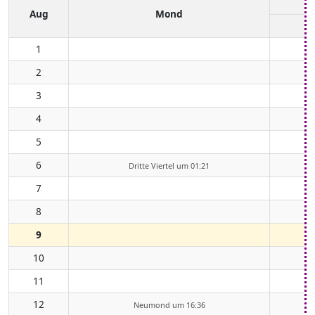
Aug
Mond
1
2
3
4
5
6
Dritte Viertel um 01:21
7
8
9
10
11
12
Neumond um 16:36