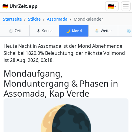
🇩🇪
🇩🇪 UhrZeit.app
▾
Startseite
Städte
Assomada
Mondkalender
⏱️
Zeit
☀️
Sonne
🌙
Mond
🌦️
Wetter
💨
Heute Nacht in Assomada ist der Mond Abnehmende
Sichel bei 1820.0% Beleuchtung; der nächste Vollmond
ist 28 Aug. 2026, 03:18.
Mondaufgang,
Monduntergang & Phasen in
Assomada, Kap Verde
🌘