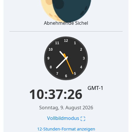
Abnehmende Sichel
10:37:27
12
11
1
10
2
9
3
8
4
7
5
6
GMT-1
10:37:27
Sonntag, 9. August 2026
⛶
Vollbildmodus
12-Stunden-Format anzeigen