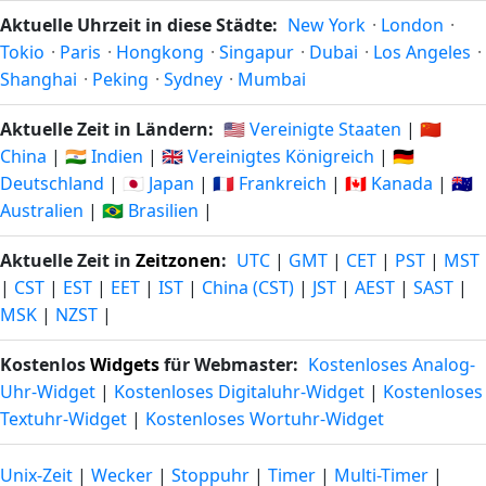
Aktuelle Uhrzeit in diese Städte:
New York
·
London
·
Tokio
·
Paris
·
Hongkong
·
Singapur
·
Dubai
·
Los Angeles
·
Shanghai
·
Peking
·
Sydney
·
Mumbai
Aktuelle Zeit in Ländern:
🇺🇸 Vereinigte Staaten
|
🇨🇳
China
|
🇮🇳 Indien
|
🇬🇧 Vereinigtes Königreich
|
🇩🇪
Deutschland
|
🇯🇵 Japan
|
🇫🇷 Frankreich
|
🇨🇦 Kanada
|
🇦🇺
Australien
|
🇧🇷 Brasilien
|
Aktuelle Zeit in
Zeitzonen
:
UTC
|
GMT
|
CET
|
PST
|
MST
|
CST
|
EST
|
EET
|
IST
|
China (CST)
|
JST
|
AEST
|
SAST
|
MSK
|
NZST
|
Kostenlos
Widgets
für Webmaster:
Kostenloses Analog-
Uhr-Widget
|
Kostenloses Digitaluhr-Widget
|
Kostenloses
Textuhr-Widget
|
Kostenloses Wortuhr-Widget
Unix-Zeit
|
Wecker
|
Stoppuhr
|
Timer
|
Multi-Timer
|