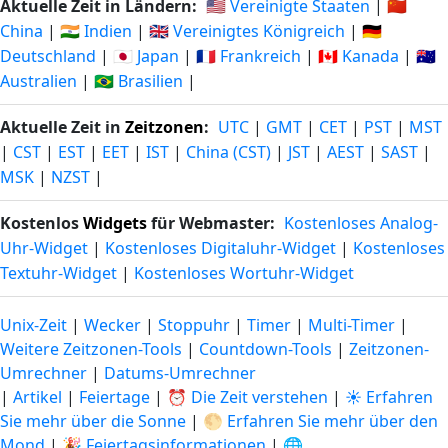
Aktuelle Zeit in Ländern:
🇺🇸 Vereinigte Staaten
|
🇨🇳
China
|
🇮🇳 Indien
|
🇬🇧 Vereinigtes Königreich
|
🇩🇪
Deutschland
|
🇯🇵 Japan
|
🇫🇷 Frankreich
|
🇨🇦 Kanada
|
🇦🇺
Australien
|
🇧🇷 Brasilien
|
Aktuelle Zeit in
Zeitzonen
:
UTC
|
GMT
|
CET
|
PST
|
MST
|
CST
|
EST
|
EET
|
IST
|
China (CST)
|
JST
|
AEST
|
SAST
|
MSK
|
NZST
|
Kostenlos
Widgets
für Webmaster:
Kostenloses Analog-
Uhr-Widget
|
Kostenloses Digitaluhr-Widget
|
Kostenloses
Textuhr-Widget
|
Kostenloses Wortuhr-Widget
Unix-Zeit
|
Wecker
|
Stoppuhr
|
Timer
|
Multi-Timer
|
Weitere Zeitzonen-Tools
|
Countdown-Tools
|
Zeitzonen-
Umrechner
|
Datums-Umrechner
|
Artikel
|
Feiertage
|
⏰ Die Zeit verstehen
|
☀️ Erfahren
Sie mehr über die Sonne
|
🌕 Erfahren Sie mehr über den
Mond
|
🎉 Feiertagsinformationen
|
🌐