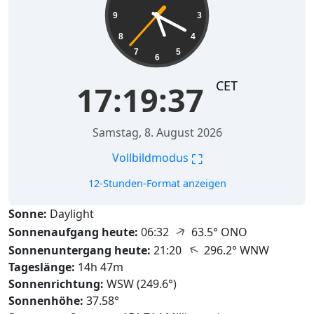
9
3
8
4
7
5
6
CET
17:19:38
Samstag, 8. August 2026
⛶
Vollbildmodus
12-Stunden-Format anzeigen
Sonne:
Daylight
↑
Sonnenaufgang heute:
06:32
63.5° ONO
↑
Sonnenuntergang heute:
21:20
296.2° WNW
Tageslänge:
14h 47m
Sonnenrichtung:
WSW (249.6°)
Sonnenhöhe:
37.58°