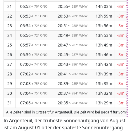
21
06:52
20:55
14h 03m
-3m 19
70° ONO
289° WNW
↑
↑
22
06:53
20:53
13h 59m
-3m 20
71° ONO
289° WNW
↑
↑
23
06:54
20:51
13h 56m
-3m 21
72° ONO
288° WNW
↑
↑
24
06:56
20:49
13h 53m
-3m 22
72° ONO
288° WNW
↑
↑
25
06:57
20:47
13h 49m
-3m 23
72° ONO
287° WNW
↑
↑
26
06:59
20:45
13h 46m
-3m 24
73° ONO
287° WNW
↑
↑
27
07:00
20:43
13h 42m
-3m 25
74° ONO
286° WNW
↑
↑
28
07:02
20:41
13h 39m
-3m 25
74° ONO
286° WNW
↑
↑
29
07:03
20:39
13h 35m
-3m 26
75° ONO
285° WNW
↑
↑
30
07:04
20:37
13h 32m
-3m 27
75° ONO
284° WNW
↑
↑
31
07:06
20:35
13h 29m
-3m 27
76° ONO
284° WNW
↑
↑
Alle Zeiten sind in Ortszeit für Argenteuil. Die Zeit wird bei Bedarf für Som
In Argenteuil, der früheste Sonnenaufgang von August
ist am August 01 oder der späteste Sonnenuntergang