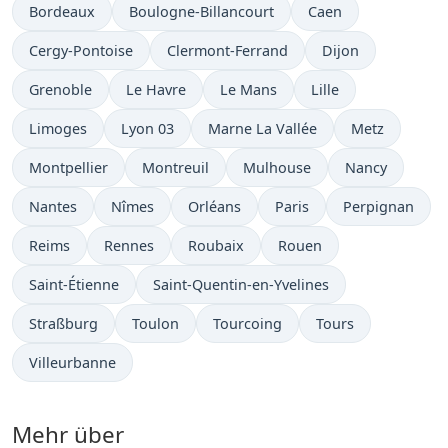
Bordeaux
Boulogne-Billancourt
Caen
Cergy-Pontoise
Clermont-Ferrand
Dijon
Grenoble
Le Havre
Le Mans
Lille
Limoges
Lyon 03
Marne La Vallée
Metz
Montpellier
Montreuil
Mulhouse
Nancy
Nantes
Nîmes
Orléans
Paris
Perpignan
Reims
Rennes
Roubaix
Rouen
Saint-Étienne
Saint-Quentin-en-Yvelines
Straßburg
Toulon
Tourcoing
Tours
Villeurbanne
Mehr über