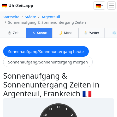
🇩🇪
🇩🇪 UhrZeit.app
▾
Startseite
Städte
Argenteuil
Sonnenaufgang & Sonnenuntergang Zeiten
⏱️
Zeit
☀️
Sonne
🌙
Mond
🌦️
Wetter
💨
Sonnenaufgang/Sonnenuntergang heute
Sonnenaufgang/Sonnenuntergang morgen
Sonnenaufgang &
Sonnenuntergang Zeiten in
Argenteuil, Frankreich 🇫🇷
17:19:38
12
11
1
10
2