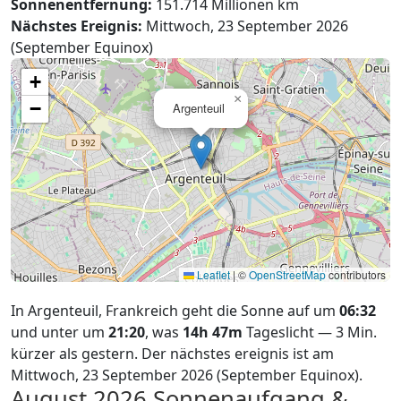
Sonnenentfernung:
151.714 Millionen km
Nächstes Ereignis:
Mittwoch, 23 September 2026
(September Equinox)
+
×
−
Argenteuil
Leaflet
|
©
OpenStreetMap
contributors
In Argenteuil, Frankreich geht die Sonne auf um
06:32
und unter um
21:20
, was
14h 47m
Tageslicht — 3 Min.
kürzer als gestern. Der nächstes ereignis ist am
Mittwoch, 23 September 2026 (September Equinox).
August 2026
Sonnenaufgang &