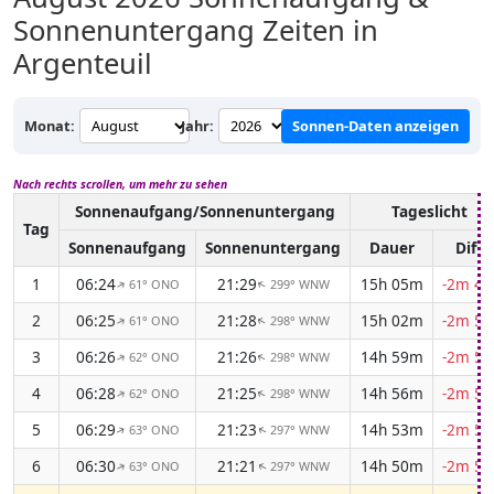
Sonnenuntergang Zeiten in
Argenteuil
Monat:
Jahr:
Sonnen-Daten anzeigen
Nach rechts scrollen, um mehr zu sehen
Sonnenaufgang/Sonnenuntergang
Tageslicht
Tag
Sonnenaufgang
Sonnenuntergang
Dauer
Diff.
1
06:24
21:29
15h 05m
-2m 47
61° ONO
299° WNW
↑
↑
2
06:25
21:28
15h 02m
-2m 50
61° ONO
298° WNW
↑
↑
3
06:26
21:26
14h 59m
-2m 52
62° ONO
298° WNW
↑
↑
4
06:28
21:25
14h 56m
-2m 54
62° ONO
298° WNW
↑
↑
5
06:29
21:23
14h 53m
-2m 56
63° ONO
297° WNW
↑
↑
6
06:30
21:21
14h 50m
-2m 58
63° ONO
297° WNW
↑
↑