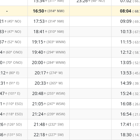
15:34
23:26
07:02
(311° NW)
(48° NO)
( 66.
↑
↑
-
16:50
08:04
(314° NW)
( 68.
↑
21
17:53
09:09
(45° NO)
(314° NW)
( 69.
↑
↑
33
18:41
10:13
(47° NO)
(310° NW)
( 67.
↑
↑
57
19:15
11:15
(52° NO)
(303° WNW)
( 63.
↑
↑
24
19:40
12:12
(60° ONO)
(294° WNW)
( 58.
↑
↑
50
20:00
13:05
(70° ONO)
(284° WNW)
( 52.
↑
↑
:12
20:17
13:53
(80° E)
(274° W)
( 45.
↑
↑
:31
20:33
14:39
(91° E)
(265° W)
( 39.
↑
↑
:47
20:48
15:24
(101° E)
(255° WSW)
( 32.
↑
↑
01
21:05
16:08
(110° ESO)
(247° WSW)
( 26.
↑
↑
14
21:24
16:54
(118° ESO)
(239° WSW)
( 21.
↑
↑
26
21:48
17:41
(126° SO)
(232° SW)
( 17.
↑
↑
36
22:18
18:30
(131° SO)
(227° SW)
( 14.
↑
↑