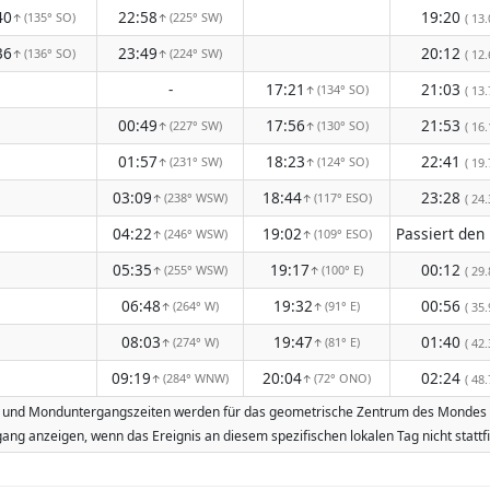
40
22:58
19:20
(135° SO)
(225° SW)
( 13.
↑
↑
36
23:49
20:12
(136° SO)
(224° SW)
( 12.
↑
↑
-
17:21
21:03
(134° SO)
( 13.
↑
00:49
17:56
21:53
(227° SW)
(130° SO)
( 16.
↑
↑
01:57
18:23
22:41
(231° SW)
(124° SO)
( 19.
↑
↑
03:09
18:44
23:28
(238° WSW)
(117° ESO)
( 24.
↑
↑
04:22
19:02
(246° WSW)
(109° ESO)
↑
↑
05:35
19:17
00:12
(255° WSW)
(100° E)
( 29.
↑
↑
06:48
19:32
00:56
(264° W)
(91° E)
( 35.
↑
↑
08:03
19:47
01:40
(274° W)
(81° E)
( 42.
↑
↑
09:19
20:04
02:24
(284° WNW)
(72° ONO)
( 48.
↑
↑
s- und Monduntergangszeiten werden für das geometrische Zentrum des Mondes be
ang anzeigen, wenn das Ereignis an diesem spezifischen lokalen Tag nicht stat