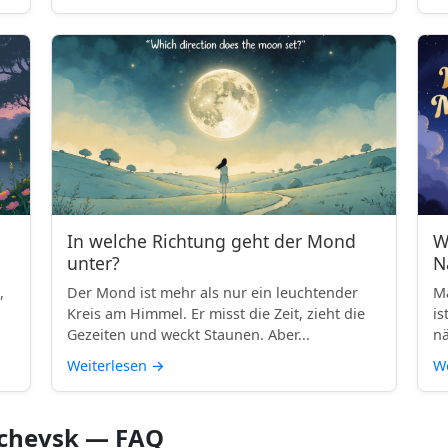
In welche Richtung geht der Mond
W
unter?
N
,
Der Mond ist mehr als nur ein leuchtender
Ma
Kreis am Himmel. Er misst die Zeit, zieht die
is
Gezeiten und weckt Staunen. Aber...
nä
Weiterlesen
→
We
chevsk — FAQ