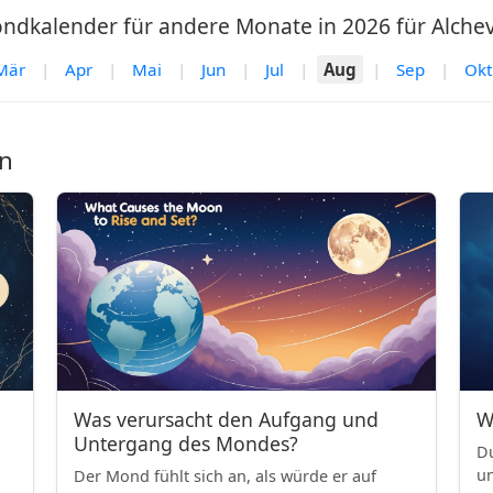
ndkalender für andere Monate in 2026 für Alchev
Mär
|
Apr
|
Mai
|
Jun
|
Jul
|
Aug
|
Sep
|
Okt
n
Was verursacht den Aufgang und
W
Untergang des Mondes?
Du
un
Der Mond fühlt sich an, als würde er auf