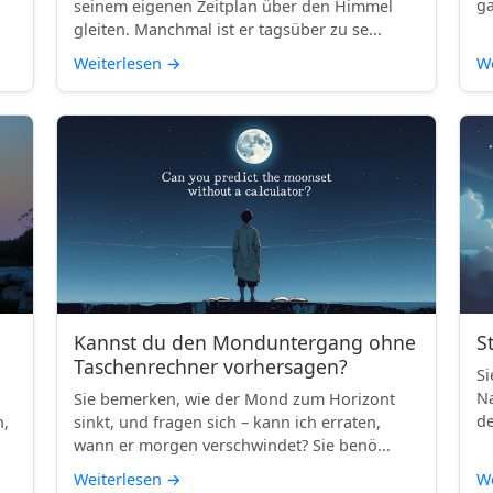
ga
seinem eigenen Zeitplan über den Himmel
gleiten. Manchmal ist er tagsüber zu se...
Weiterlesen
→
We
Kannst du den Monduntergang ohne
S
Taschenrechner vorhersagen?
Si
Na
Sie bemerken, wie der Mond zum Horizont
de
h,
sinkt, und fragen sich – kann ich erraten,
wann er morgen verschwindet? Sie benö...
Weiterlesen
→
We