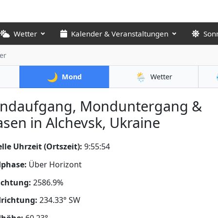
Wetter
Kalender & Veranstaltungen
Son
er
🌙
🌦️
Mond
Wetter
ndaufgang, Monduntergang &
sen in Alchevsk, Ukraine
lle Uhrzeit (Ortszeit):
9:55:54
phase:
Über Horizont
uchtung:
2586.9%
richtung:
234.33° SW