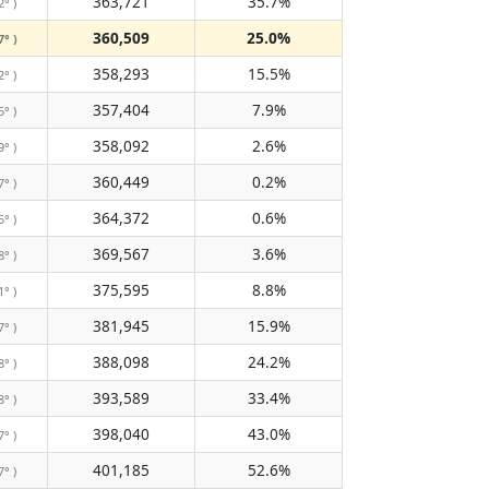
363,721
35.7%
2° )
360,509
25.0%
7° )
358,293
15.5%
2° )
357,404
7.9%
5° )
358,092
2.6%
9° )
360,449
0.2%
7° )
364,372
0.6%
5° )
369,567
3.6%
8° )
375,595
8.8%
1° )
381,945
15.9%
7° )
388,098
24.2%
8° )
393,589
33.4%
8° )
398,040
43.0%
7° )
401,185
52.6%
7° )