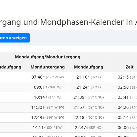
gang und Mondphasen-Kalender in A
ten anzeigen
Mondaufgang/Monduntergang
daufgang
Monduntergang
Mondaufgang
Zeit
07:48
21:10
02:15
(258° WSW)
(97° E)
( 31.
↑
↑
09:01
21:24
02:58
(268° W)
(88° E)
( 38.
↑
↑
10:14
21:39
03:41
(277° W)
(78° ONO)
( 44.
↑
↑
11:30
21:57
04:26
(287° WNW)
(69° ONO)
( 50.
↑
↑
12:49
22:18
05:14
(296° WNW)
(60° ONO)
( 56.
↑
↑
14:11
22:47
06:06
(304° NW)
(53° NO)
( 62.
↑
↑