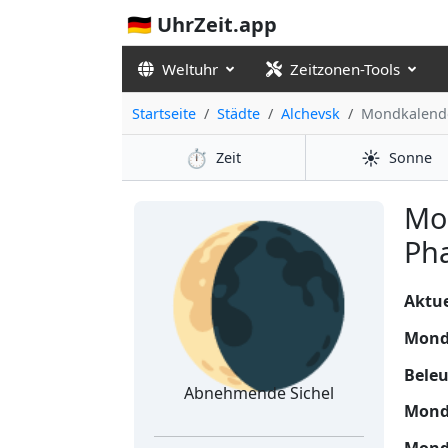
🇩🇪 UhrZeit.app
Weltuhr
Zeitzonen-Tools
Startseite
Städte
Alchevsk
Mondkalend
⏱️
☀️
Zeit
Sonne
🌘
Mo
Pha
Aktue
Mond
Bele
Abnehmende Sichel
Mond