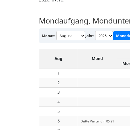
Mondaufgang, Mondunter
Monat:
Jahr:
Mondda
Aug
Mond
Mon
1
2
3
4
5
6
Dritte Viertel um 05:21