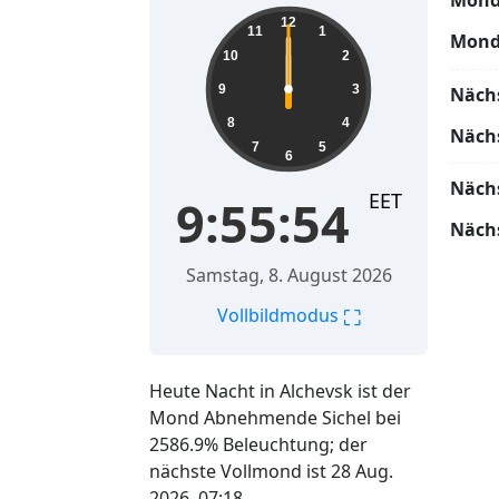
Mond
12
11
1
Mond
10
2
9
3
Näch
8
4
Näch
7
5
6
Näch
EET
9:55:54
Näch
Samstag, 8. August 2026
⛶
Vollbildmodus
Heute Nacht in Alchevsk ist der
Mond Abnehmende Sichel bei
2586.9% Beleuchtung; der
nächste Vollmond ist 28 Aug.
2026, 07:18.