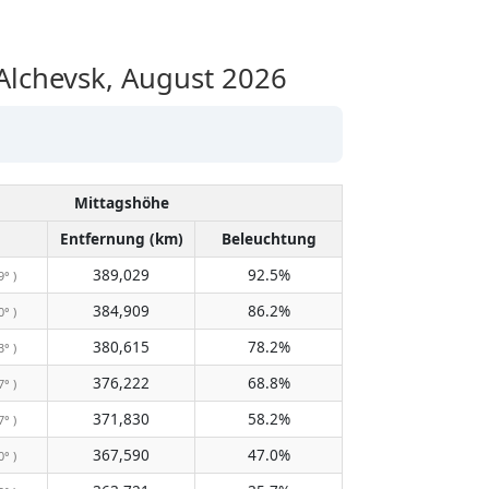
lchevsk, August 2026
Mittagshöhe
Entfernung (km)
Beleuchtung
389,029
92.5%
9° )
384,909
86.2%
0° )
380,615
78.2%
3° )
376,222
68.8%
7° )
371,830
58.2%
7° )
367,590
47.0%
0° )