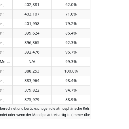
402,881
62.0%
0° )
403,107
71.0%
6° )
401,958
79.2%
7° )
399,624
86.4%
1° )
396,365
92.3%
7° )
392,476
96.7%
3° )
Passiert den Meridian nicht
N/A
99.3%
( N/A )
388,253
100.0%
8° )
383,964
98.4%
9° )
379,822
94.7%
3° )
375,979
88.9%
7° )
rechnet und berücksichtigen die atmosphärische Refraktion der Erde. Daten basi
tfindet oder wenn der Mond polarkreisartig ist (immer über oder immer unter 