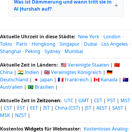
Was ist Dämmerung und wann tritt sie in
Al Ḩurshah auf?
Aktuelle Uhrzeit in diese Städte:
New York
·
London
·
Tokio
·
Paris
·
Hongkong
·
Singapur
·
Dubai
·
Los Angeles
·
Shanghai
·
Peking
·
Sydney
·
Mumbai
Aktuelle Zeit in Ländern:
🇺🇸 Vereinigte Staaten
|
🇨🇳
China
|
🇮🇳 Indien
|
🇬🇧 Vereinigtes Königreich
|
🇩🇪
Deutschland
|
🇯🇵 Japan
|
🇫🇷 Frankreich
|
🇨🇦 Kanada
|
🇦🇺
Australien
|
🇧🇷 Brasilien
|
Aktuelle Zeit in
Zeitzonen
:
UTC
|
GMT
|
CET
|
PST
|
MST
|
CST
|
EST
|
EET
|
IST
|
China (CST)
|
JST
|
AEST
|
SAST
|
MSK
|
NZST
|
Kostenlos
Widgets
für Webmaster:
Kostenloses Analog-