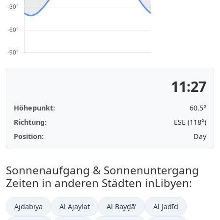
11:27
Höhepunkt:
60.5°
Richtung:
ESE (118°)
Position:
Day
Sonnenaufgang & Sonnenuntergang
Zeiten in anderen Städten inLibyen:
Ajdabiya
Al Ajaylat
Al Bayḑā’
Al Jadīd