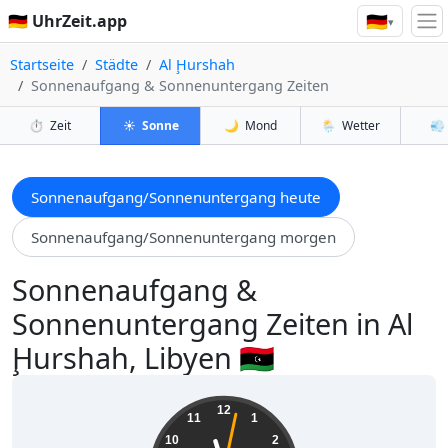
🇩🇪
🇩🇪 UhrZeit.app
▾
Startseite
Städte
Al Ḩurshah
Sonnenaufgang & Sonnenuntergang Zeiten
⏱️
Zeit
☀️
Sonne
🌙
Mond
🌦️
Wetter
💨
Sonnenaufgang/Sonnenuntergang heute
Sonnenaufgang/Sonnenuntergang morgen
Sonnenaufgang &
Sonnenuntergang Zeiten in Al
Ḩurshah, Libyen 🇱🇾
11:27:03
12
11
1
10
2