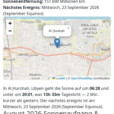
Sonnenentfernung:
151.690 Millionen km
Nächstes Ereignis:
Mittwoch, 23 September 2026
(September Equinox)
+
×
−
Al Ḩurshah
Leaflet
|
©
OpenStreetMap
contributors
In Al Ḩurshah, Libyen geht die Sonne auf um
06:28
und
unter um
20:01
, was
13h 33m
Tageslicht — 2 Min.
kürzer als gestern. Der nächstes ereignis ist am
Mittwoch, 23 September 2026 (September Equinox).
August 2026
Sonnenaufgang &