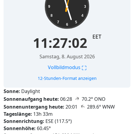
9
3
8
4
7
5
6
EET
11:27:03
Samstag, 8. August 2026
⛶
Vollbildmodus
12-Stunden-Format anzeigen
Sonne:
Daylight
↑
Sonnenaufgang heute:
06:28
70.2° ONO
↑
Sonnenuntergang heute:
20:01
289.6° WNW
Tageslänge:
13h 33m
Sonnenrichtung:
ESE (117.5°)
Sonnenhöhe:
60.45°