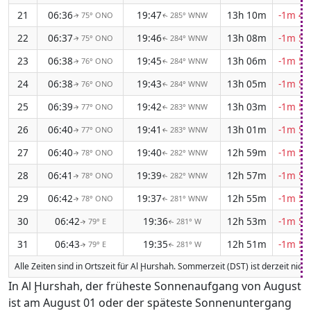
21
06:36
19:47
13h 10m
-1m 49
75° ONO
285° WNW
↑
↑
22
06:37
19:46
13h 08m
-1m 50
75° ONO
284° WNW
↑
↑
23
06:38
19:45
13h 06m
-1m 50
76° ONO
284° WNW
↑
↑
24
06:38
19:43
13h 05m
-1m 51
76° ONO
284° WNW
↑
↑
25
06:39
19:42
13h 03m
-1m 52
77° ONO
283° WNW
↑
↑
26
06:40
19:41
13h 01m
-1m 52
77° ONO
283° WNW
↑
↑
27
06:40
19:40
12h 59m
-1m 53
78° ONO
282° WNW
↑
↑
28
06:41
19:39
12h 57m
-1m 53
78° ONO
282° WNW
↑
↑
29
06:42
19:37
12h 55m
-1m 54
78° ONO
281° WNW
↑
↑
30
06:42
19:36
12h 53m
-1m 54
79° E
281° W
↑
↑
31
06:43
19:35
12h 51m
-1m 55
79° E
281° W
↑
↑
Alle Zeiten sind in Ortszeit für Al Ḩurshah. Sommerzeit (DST) ist derzeit nich
In Al Ḩurshah, der früheste Sonnenaufgang von August
ist am August 01 oder der späteste Sonnenuntergang