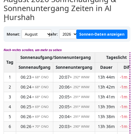
Sonnenuntergang Zeiten in Al
Ḩurshah
Monat:
Jahr:
Sonnen-Daten anzeigen
Nach rechts scrollen, um mehr zu sehen
Sonnenaufgang/Sonnenuntergang
Tageslicht
Tag
Sonnenaufgang
Sonnenuntergang
Dauer
Diff.
1
06:23
20:07
13h 44m
-1m 28
68° ONO
292° WNW
↑
↑
2
06:24
20:06
13h 42m
-1m 30
68° ONO
292° WNW
↑
↑
3
06:24
20:05
13h 41m
-1m 31
68° ONO
291° WNW
↑
↑
4
06:25
20:05
13h 39m
-1m 32
69° ONO
291° WNW
↑
↑
5
06:26
20:04
13h 38m
-1m 34
69° ONO
291° WNW
↑
↑
6
06:26
20:03
13h 36m
-1m 35
70° ONO
290° WNW
↑
↑