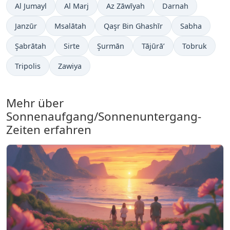
Al Jumayl
Al Marj
Az Zāwīyah
Darnah
Janzūr
Msalātah
Qaşr Bin Ghashīr
Sabha
Şabrātah
Sirte
Şurmān
Tājūrā’
Tobruk
Tripolis
Zawiya
Mehr über
Sonnenaufgang/Sonnenuntergang-
Zeiten erfahren