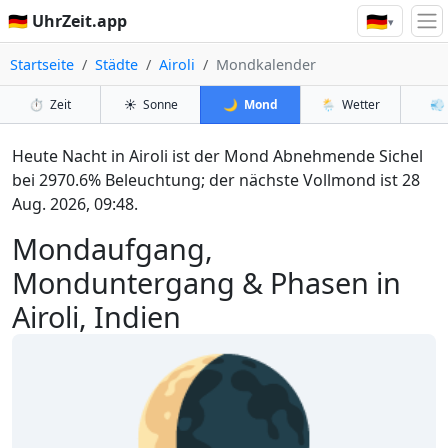
🇩🇪
🇩🇪 UhrZeit.app
▾
Startseite
Städte
Airoli
Mondkalender
⏱️
Zeit
☀️
Sonne
🌙
Mond
🌦️
Wetter
💨
Heute Nacht in Airoli ist der Mond Abnehmende Sichel
bei 2970.6% Beleuchtung; der nächste Vollmond ist 28
Aug. 2026, 09:48.
Mondaufgang,
Monduntergang & Phasen in
Airoli, Indien
🌘