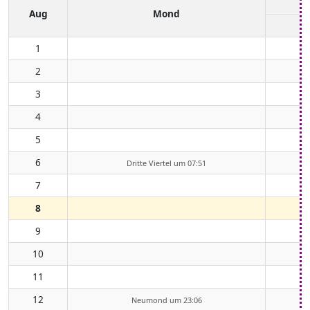
Aug
Mond
1
2
3
4
5
6
Dritte Viertel um 07:51
7
8
9
10
11
12
Neumond um 23:06