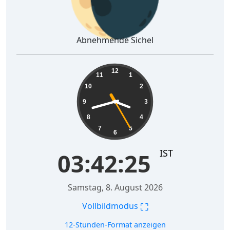
Abnehmende Sichel
03:42:26
12
11
1
10
2
9
3
8
4
7
5
6
IST
03:42:26
Samstag, 8. August 2026
⛶
Vollbildmodus
12-Stunden-Format anzeigen