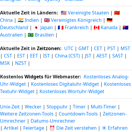
Aktuelle Zeit in Ländern:
🇺🇸 Vereinigte Staaten
|
🇨🇳
China
|
🇮🇳 Indien
|
🇬🇧 Vereinigtes Königreich
|
🇩🇪
Deutschland
|
🇯🇵 Japan
|
🇫🇷 Frankreich
|
🇨🇦 Kanada
|
🇦🇺
Australien
|
🇧🇷 Brasilien
|
Aktuelle Zeit in
Zeitzonen
:
UTC
|
GMT
|
CET
|
PST
|
MST
|
CST
|
EST
|
EET
|
IST
|
China (CST)
|
JST
|
AEST
|
SAST
|
MSK
|
NZST
|
Kostenlos
Widgets
für Webmaster:
Kostenloses Analog-
Uhr-Widget
|
Kostenloses Digitaluhr-Widget
|
Kostenloses
Textuhr-Widget
|
Kostenloses Wortuhr-Widget
Unix-Zeit
|
Wecker
|
Stoppuhr
|
Timer
|
Multi-Timer
|
Weitere Zeitzonen-Tools
|
Countdown-Tools
|
Zeitzonen-
Umrechner
|
Datums-Umrechner
|
Artikel
|
Feiertage
|
⏰ Die Zeit verstehen
|
☀️ Erfahren