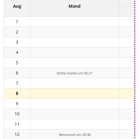
Aug
Mond
1
2
3
4
5
6
Dritte Viertel um 05:21
7
8
9
10
11
12
Neumond um 20:36