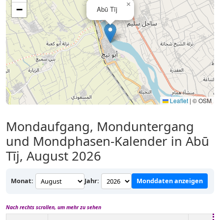
×
−
Abū Tīj
Leaflet
|
© OSM
Mondaufgang, Monduntergang
und Mondphasen-Kalender in Abū
Tīj, August 2026
Monat:
Jahr:
Monddaten anzeigen
Nach rechts scrollen, um mehr zu sehen