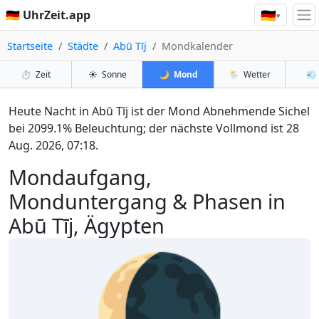
🇩🇪
🇩🇪 UhrZeit.app
▾
Startseite
Städte
Abū Tīj
Mondkalender
⏱️
Zeit
☀️
Sonne
🌙
Mond
🌦️
Wetter
💨
Heute Nacht in Abū Tīj ist der Mond Abnehmende Sichel
bei 2099.1% Beleuchtung; der nächste Vollmond ist 28
Aug. 2026, 07:18.
Mondaufgang,
Monduntergang & Phasen in
Abū Tīj, Ägypten
🌘