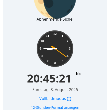
Abnehmende Sichel
20:45:22
12
11
1
10
2
9
3
8
4
7
5
6
EET
20:45:22
Samstag, 8. August 2026
⛶
Vollbildmodus
12-Stunden-Format anzeigen