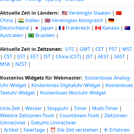
Aktuelle Zeit in Ländern:
🇺🇸 Vereinigte Staaten
|
🇨🇳
China
|
🇮🇳 Indien
|
🇬🇧 Vereinigtes Königreich
|
🇩🇪
Deutschland
|
🇯🇵 Japan
|
🇫🇷 Frankreich
|
🇨🇦 Kanada
|
🇦🇺
Australien
|
🇧🇷 Brasilien
|
Aktuelle Zeit in
Zeitzonen
:
UTC
|
GMT
|
CET
|
PST
|
MST
|
CST
|
EST
|
EET
|
IST
|
China (CST)
|
JST
|
AEST
|
SAST
|
MSK
|
NZST
|
Kostenlos
Widgets
für Webmaster:
Kostenloses Analog-
Uhr-Widget
|
Kostenloses Digitaluhr-Widget
|
Kostenloses
Textuhr-Widget
|
Kostenloses Wortuhr-Widget
Unix-Zeit
|
Wecker
|
Stoppuhr
|
Timer
|
Multi-Timer
|
Weitere Zeitzonen-Tools
|
Countdown-Tools
|
Zeitzonen-
Umrechner
|
Datums-Umrechner
|
Artikel
|
Feiertage
|
⏰ Die Zeit verstehen
|
☀️ Erfahren