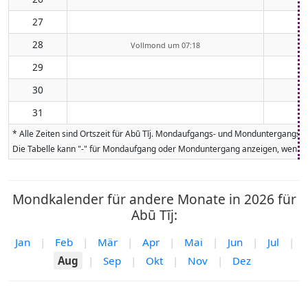
27
28
Vollmond um 07:18
29
30
31
* Alle Zeiten sind Ortszeit für Abū Tīj. Mondaufgangs- und Monduntergangsz
Die Tabelle kann "-" für Mondaufgang oder Monduntergang anzeigen, wenn da
Mondkalender für andere Monate in 2026 für
Abū Tīj:
Jan
|
Feb
|
Mär
|
Apr
|
Mai
|
Jun
|
Jul
|
Aug
|
Sep
|
Okt
|
Nov
|
Dez