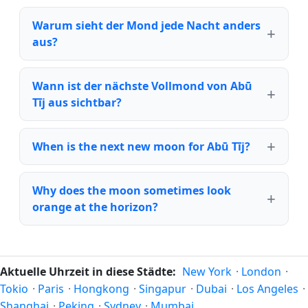
Warum sieht der Mond jede Nacht anders
aus?
Wann ist der nächste Vollmond von Abū
Tīj aus sichtbar?
When is the next new moon for Abū Tīj?
Why does the moon sometimes look
orange at the horizon?
Aktuelle Uhrzeit in diese Städte:
New York
·
London
·
Tokio
·
Paris
·
Hongkong
·
Singapur
·
Dubai
·
Los Angeles
·
Shanghai
·
Peking
·
Sydney
·
Mumbai